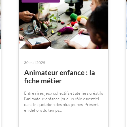
30 mai 2025
Animateur enfance : la
fiche métier
Entre rires jeux collectifs et ateliers créatifs
l’animateur enfance joue un rôle essentiel
dans le quotidien des plus jeunes. Présent
en dehors du temps...