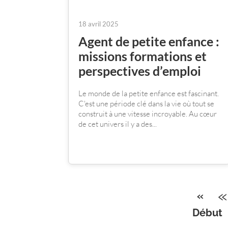
18 avril 2025
Agent de petite enfance :
missions formations et
perspectives d’emploi
Le monde de la petite enfance est fascinant.
C'est une période clé dans la vie où tout se
construit à une vitesse incroyable. Au cœur
de cet univers il y a des...
«
«
Début