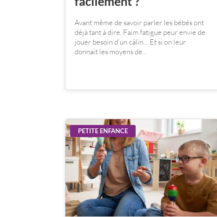
facilement ?
Avant même de savoir parler les bébés ont
déjà tant à dire. Faim fatigue peur envie de
jouer besoin d’un câlin… Et si on leur
donnait les moyens de...
PETITE ENFANCE