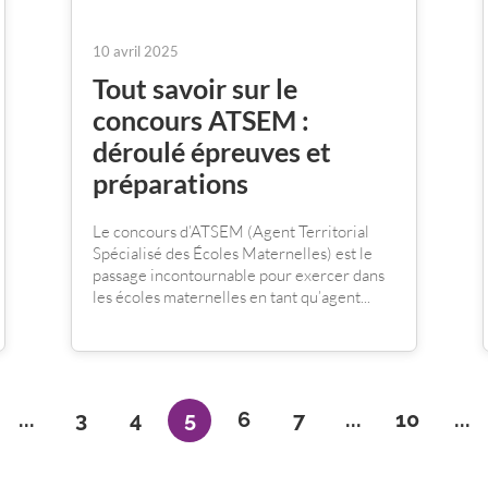
10 avril 2025
Tout savoir sur le
concours ATSEM :
déroulé épreuves et
préparations
Le concours d’ATSEM (Agent Territorial
Spécialisé des Écoles Maternelles) est le
passage incontournable pour exercer dans
les écoles maternelles en tant qu’agent...
...
3
4
5
6
7
...
10
...