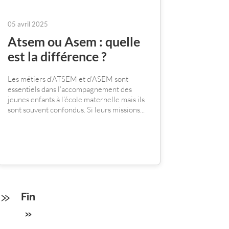
05 avril 2025
Atsem ou Asem : quelle
est la différence ?
Les métiers d’ATSEM et d’ASEM sont
essentiels dans l’accompagnement des
jeunes enfants à l’école maternelle mais ils
sont souvent confondus. Si leurs missions...
»
Fin
»