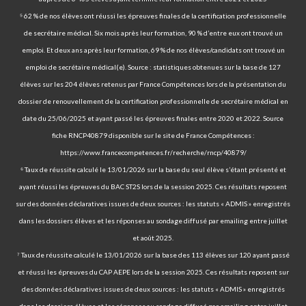
⁵ 62 % de nos élèves ont réussi les épreuves finales de la certification professionnelle
de secrétaire médical. Six mois après leur formation, 90 % d’entre eux ont trouvé un
emploi. Et deux ans après leur formation, 69 % de nos élèves/candidats ont trouvé un
emploi de secrétaire médical(e). Source : statistiques obtenues sur la base de 127
élèves sur les 204 élèves retenus par France Compétences lors de la présentation du
dossier de renouvellement de la certification professionnelle de secrétaire médical en
date du 25/06/2025 et ayant passé les épreuves finales entre 2020 et 2022. Source
fiche RNCP40879 disponible sur le site de France Compétences :
https://www.francecompetences.fr/recherche/rncp/40879/
⁶ Taux de réussite calculé le 13/01/2026 sur la base du seul élève s’étant présenté et
ayant réussi les épreuves du BAC ST2S lors de la session 2025. Ces résultats reposent
sur des données déclaratives issues de deux sources : les statuts « ADMIS » enregistrés
dans les dossiers élèves et les réponses au sondage diffusé par emailing entre juillet
et août 2025.
⁷ Taux de réussite calculé le 13/01/2026 sur la base des 113 élèves sur 120 ayant passé
et réussi les épreuves du CAP AEPE lors de la session 2025. Ces résultats reposent sur
des données déclaratives issues de deux sources : les statuts « ADMIS » enregistrés
dans les dossiers élèves et les réponses au sondage diffusé par emailing entre juillet