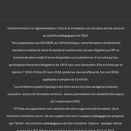
¹ Conformément à la réglementation, Culture et Formation est une école privée soumise
au contrôle pédagogique de l’État.
² Nos préparations au CAP AEPE, au CAP Esthétique, notre formation certifiante de
secrétaire médical et notre formation d'auxiliaire de vie sont éligibles au CPF en
fonction de votre crédit d'euros disponible sur la plateforme. Il est noté qu’une
participation financière obligatoire de 150 € vous sera demandée. Elle est fixée par le
décret n° 2026-234 du 30 mars 2026, publié au Journal officiel du 1er avril 2026,
applicable à compter du 02/04/26.
³ La certification qualité Qualiopi a été délivrée au titre des catégories d’actions
suivantes : actions de formation continue ; actions permettant une validation des acquis
de l'expérience (VAE).
⁴ 97 % de nos apprenants sont satisfaits de notre organisme de formation ; de la
formation à distance suivie ; de nos supports de cours (supports pédagogiques proposés
par l’école) ; des contenus pédagogiques de leur formation. | Source : sondage réalisé
auprès de 6 405 élèves ayant terminé leur formation entre 2021 et 2025