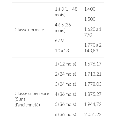
1 à 3 (1 – 48
1 400
mois)
1 500
4 à 5 (36
1 620 à 1
Classe normale
mois)
770
6 à 9
1 770 à 2
10 à 13
143,83
1 (12 mois)
1 676,17
2 (24 mois)
1 713,21
3 (24 mois)
1 778,03
Classe supérieure
4 (36 mois)
1 875,27
(5 ans
5 (36 mois)
1 944,72
d’ancienneté)
6 (36 mois)
2 051,22