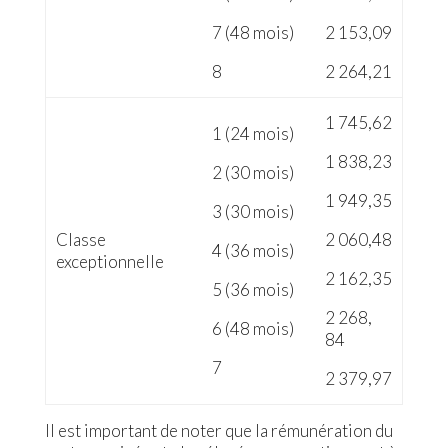
7 (48 mois)
2 153,09
8
2 264,21
1 745,62
1 (24 mois)
1 838,23
2 (30 mois)
1 949,35
3 (30 mois)
Classe
2 060,48
4 (36 mois)
exceptionnelle
2 162,35
5 (36 mois)
2 268,
6 (48 mois)
84
7
2 379,97
Il est important de noter que la rémunération du