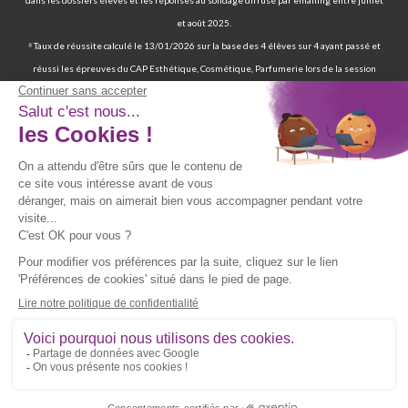
et août 2025.
⁸ Taux de réussite calculé le 13/01/2026 sur la base des 4 élèves sur 4 ayant passé et
réussi les épreuves du CAP Esthétique, Cosmétique, Parfumerie lors de la session
2025. Ces résultats reposent sur des données déclaratives issues de deux sources : les
statuts « ADMIS » enregistrés dans les dossiers élèves et les réponses au sondage
diffusé par emailing entre juillet et août 2025.
⁹ 70 % de nos élèves ont d’ailleurs réussi les épreuves finales de la certification
professionnelle d’auxiliaire de vie. | 97 % de nos élèves ont trouvé un emploi six mois
après avoir terminé leur formation certifiante d’auxiliaire de vie. | Deux ans après leur
formation, 90 % d'entre eux ont trouvé un emploi d’auxiliaire de vie. Source : statistiques
obtenues sur la base de 117 élèves sur les 167 élèves retenus par France Compétences
lors de la présentation du dossier de renouvellement de la certification professionnelle
d’auxiliaire de vie en date du 19/07/024 et ayant passé les épreuves finales entre 2019
et 2021. Source fiche RNCP39387 disponible sur le site de France Compétences :
https://www.francecompetences.fr/recherche/rncp/39387/
**Vous pouvez être recontacté(e) par téléphone, par mail ou par courrier par l’école.
Politique d’utilisation et de confidentialité des données [
Voir plus
].