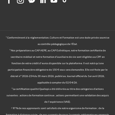
¹ Conformément à la réglementation, Culture et Formation est une école privée soumise
au contrôle pédagogique de l’État.
² Nos préparations au CAP AEPE, au CAP Esthétique, notre formation certifiante de
secrétaire médical et notre formation d'auxiliaire de vie sont éligibles au CPF en
fonction de votre crédit d'euros disponible sur la plateforme. Il est noté qu’une
participation financière obligatoire de 150 € vous sera demandée. Elle est fixée par le
décret n° 2026-234 du 30 mars 2026, publié au Journal officiel du 1er avril 2026,
applicable à compter du 02/04/26.
³ La certification qualité Qualiopi a été délivrée au titre des catégories d’actions
suivantes : actions de formation continue ; actions permettant une validation des acquis
de l'expérience (VAE).
⁴ 97 % de nos apprenants sont satisfaits de notre organisme de formation ; de la
formation à distance suivie ; de nos supports de cours (supports pédagogiques proposés