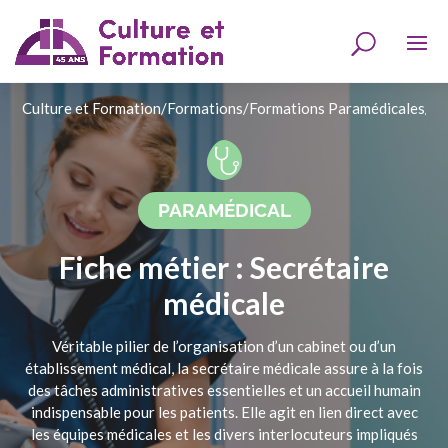
Culture et Formation
/
Formations
/
Formations Paramédicales
/
Se
PARAMÉDICAL
Fiche métier : Secrétaire
médicale
Véritable pilier de l’organisation d’un cabinet ou d’un
établissement médical, la secrétaire médicale assure à la fois
des tâches administratives essentielles et un accueil humain
indispensable pour les patients. Elle agit en lien direct avec
les équipes médicales et les divers interlocuteurs impliqués