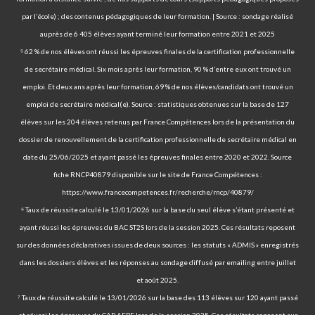
par l’école) ; des contenus pédagogiques de leur formation. | Source : sondage réalisé
auprès de 6 405 élèves ayant terminé leur formation entre 2021 et 2025
⁵ 62 % de nos élèves ont réussi les épreuves finales de la certification professionnelle
de secrétaire médical. Six mois après leur formation, 90 % d’entre eux ont trouvé un
emploi. Et deux ans après leur formation, 69 % de nos élèves/candidats ont trouvé un
emploi de secrétaire médical(e). Source : statistiques obtenues sur la base de 127
élèves sur les 204 élèves retenus par France Compétences lors de la présentation du
dossier de renouvellement de la certification professionnelle de secrétaire médical en
date du 25/06/2025 et ayant passé les épreuves finales entre 2020 et 2022. Source
fiche RNCP40879 disponible sur le site de France Compétences :
https://www.francecompetences.fr/recherche/rncp/40879/
⁶ Taux de réussite calculé le 13/01/2026 sur la base du seul élève s’étant présenté et
ayant réussi les épreuves du BAC ST2S lors de la session 2025. Ces résultats reposent
sur des données déclaratives issues de deux sources : les statuts « ADMIS » enregistrés
dans les dossiers élèves et les réponses au sondage diffusé par emailing entre juillet
et août 2025.
⁷ Taux de réussite calculé le 13/01/2026 sur la base des 113 élèves sur 120 ayant passé