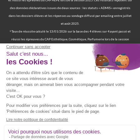
et réussi les épreuves du CAP AEPE lors de la session 2025. Ces résultats reposent sur
des données déclaratives issues de deux sources : les statuts « ADMIS » enregistrés
dans les dossiers élèves et les réponses au sondage diffusé par emailing entre juillet
et août 2025.
⁸ Taux de réussite calculé le 13/01/2026 sur la base des 4 élèves sur 4 ayant passé et
réussi les épreuves du CAP Esthétique, Cosmétique, Parfumerie lors de la session
2025. Ces résultats reposent sur des données déclaratives issues de deux sources : les
statuts « ADMIS » enregistrés dans les dossiers élèves et les réponses au sondage
diffusé par emailing entre juillet et août 2025.
⁹ 70 % de nos élèves ont d’ailleurs réussi les épreuves finales de la certification
professionnelle d’auxiliaire de vie. | 97 % de nos élèves ont trouvé un emploi six mois
après avoir terminé leur formation certifiante d’auxiliaire de vie. | Deux ans après leur
formation, 90 % d'entre eux ont trouvé un emploi d’auxiliaire de vie. Source : statistiques
obtenues sur la base de 117 élèves sur les 167 élèves retenus par France Compétences
lors de la présentation du dossier de renouvellement de la certification professionnelle
d’auxiliaire de vie en date du 19/07/024 et ayant passé les épreuves finales entre 2019
et 2021. Source fiche RNCP39387 disponible sur le site de France Compétences :
https://www.francecompetences.fr/recherche/rncp/39387/