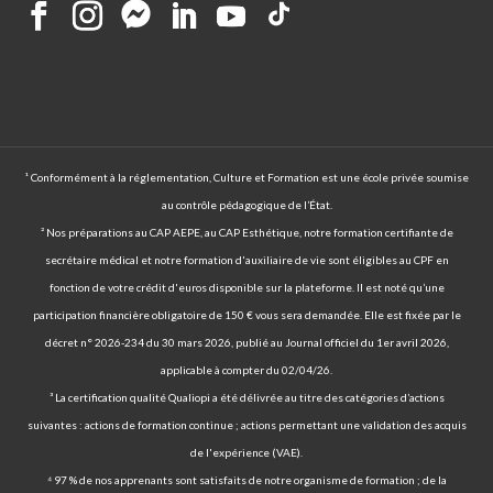
¹ Conformément à la réglementation, Culture et Formation est une école privée soumise
au contrôle pédagogique de l’État.
² Nos préparations au CAP AEPE, au CAP Esthétique, notre formation certifiante de
secrétaire médical et notre formation d'auxiliaire de vie sont éligibles au CPF en
fonction de votre crédit d'euros disponible sur la plateforme. Il est noté qu’une
participation financière obligatoire de 150 € vous sera demandée. Elle est fixée par le
décret n° 2026-234 du 30 mars 2026, publié au Journal officiel du 1er avril 2026,
applicable à compter du 02/04/26.
³ La certification qualité Qualiopi a été délivrée au titre des catégories d’actions
suivantes : actions de formation continue ; actions permettant une validation des acquis
de l'expérience (VAE).
⁴ 97 % de nos apprenants sont satisfaits de notre organisme de formation ; de la