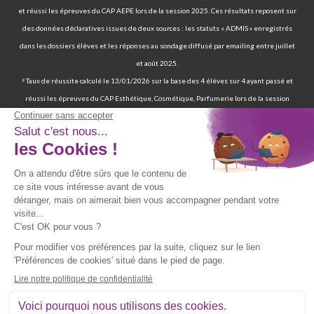
et réussi les épreuves du CAP AEPE lors de la session 2025. Ces résultats reposent sur
des données déclaratives issues de deux sources : les statuts « ADMIS » enregistrés
dans les dossiers élèves et les réponses au sondage diffusé par emailing entre juillet
et août 2025.
⁸ Taux de réussite calculé le 13/01/2026 sur la base des 4 élèves sur 4 ayant passé et
réussi les épreuves du CAP Esthétique, Cosmétique, Parfumerie lors de la session
2025. Ces résultats reposent sur des données déclaratives issues de deux sources : les
statuts « ADMIS » enregistrés dans les dossiers élèves et les réponses au sondage
diffusé par emailing entre juillet et août 2025.
⁹ 70 % de nos élèves ont d’ailleurs réussi les épreuves finales de la certification
professionnelle d’auxiliaire de vie. | 97 % de nos élèves ont trouvé un emploi six mois
après avoir terminé leur formation certifiante d’auxiliaire de vie. | Deux ans après leur
formation, 90 % d'entre eux ont trouvé un emploi d’auxiliaire de vie. Source : statistiques
obtenues sur la base de 117 élèves sur les 167 élèves retenus par France Compétences
lors de la présentation du dossier de renouvellement de la certification professionnelle
d’auxiliaire de vie en date du 19/07/024 et ayant passé les épreuves finales entre 2019
et 2021. Source fiche RNCP39387 disponible sur le site de France Compétences :
https://www.francecompetences.fr/recherche/rncp/39387/