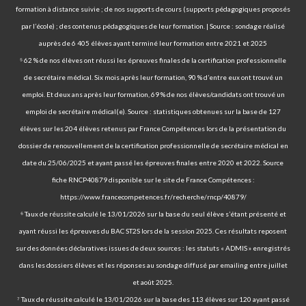
formation à distance suivie ; de nos supports de cours (supports pédagogiques proposés
par l’école) ; des contenus pédagogiques de leur formation. | Source : sondage réalisé
auprès de 6 405 élèves ayant terminé leur formation entre 2021 et 2025
⁵ 62 % de nos élèves ont réussi les épreuves finales de la certification professionnelle
de secrétaire médical. Six mois après leur formation, 90 % d’entre eux ont trouvé un
emploi. Et deux ans après leur formation, 69 % de nos élèves/candidats ont trouvé un
emploi de secrétaire médical(e). Source : statistiques obtenues sur la base de 127
élèves sur les 204 élèves retenus par France Compétences lors de la présentation du
dossier de renouvellement de la certification professionnelle de secrétaire médical en
date du 25/06/2025 et ayant passé les épreuves finales entre 2020 et 2022. Source
fiche RNCP40879 disponible sur le site de France Compétences :
https://www.francecompetences.fr/recherche/rncp/40879/
⁶ Taux de réussite calculé le 13/01/2026 sur la base du seul élève s’étant présenté et
ayant réussi les épreuves du BAC ST2S lors de la session 2025. Ces résultats reposent
sur des données déclaratives issues de deux sources : les statuts « ADMIS » enregistrés
dans les dossiers élèves et les réponses au sondage diffusé par emailing entre juillet
et août 2025.
⁷ Taux de réussite calculé le 13/01/2026 sur la base des 113 élèves sur 120 ayant passé