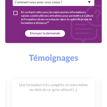
En cochant cette case, j’accepte que les informations
saisies soient utilisées et traitées pour permettre à Culture
et Formation de me recontacter dans le cadre de projet de
formation à distance.**
Envoyer la demande
Témoignages
Une
formation
très
complète
et
voire
même
au-delà
de
ce
qu’on
attend
(…).