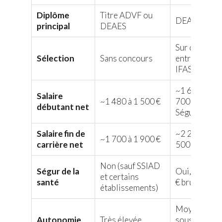
Diplôme
Titre ADVF ou
DEAS
principal
DEAES
Sur dossier 
Sélection
Sans concours
entretien en
IFAS
~1 600 à 1
Salaire
~1 480 à 1 500 €
700 € (avec
débutant net
Ségur)
Salaire fin de
~2 200 à 2
~1 700 à 1 900 €
carrière net
500 €
Non (sauf SSIAD
Ségur de la
Oui, CTI ~2
et certains
santé
€ brut/mois
établissements)
Moyenne,
Autonomie
Très élevée
sous