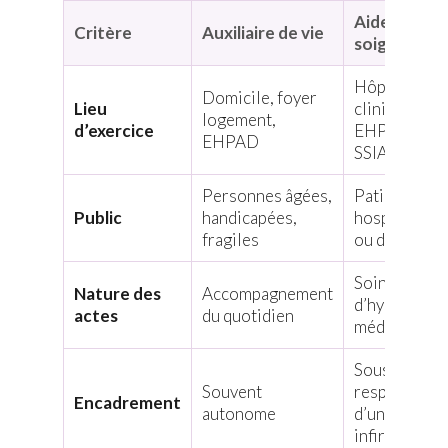
Aide-
Critère
Auxiliaire de vie
soignante
Hôpital,
Domicile, foyer
Lieu
clinique,
logement,
d’exercice
EHPAD,
EHPAD
SSIAD
Personnes âgées,
Patients
Public
handicapées,
hospitalisés
fragiles
ou dépendan
Soins
Nature des
Accompagnement
d’hygiène
actes
du quotidien
médicalisés
Sous
Souvent
responsabili
Encadrement
autonome
d’une
infirmière