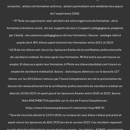
suivantes : actions de formation continue ; actions permettant une validation des acquis
de l'expérience (VAE).
⁴ 97 % de nos apprenants sont satisfaits de notre organisme de formation ; de la
formation à distance suivie ; de nos supports de cours (supports pédagogiques proposés
par l’école) ; des contenus pédagogiques de leur formation. | Source : sondage réalisé
auprès de 6 405 élèves ayant terminé leur formation entre 2021 et 2025
⁵ 62 % de nos élèves ont réussi les épreuves finales de la certification professionnelle
de secrétaire médical. Six mois après leur formation, 90 % d’entre eux ont trouvé un
emploi. Et deux ans après leur formation, 69 % de nos élèves/candidats ont trouvé un
emploi de secrétaire médical(e). Source : statistiques obtenues sur la base de 127
élèves sur les 204 élèves retenus par France Compétences lors de la présentation du
dossier de renouvellement de la certification professionnelle de secrétaire médical en
date du 25/06/2025 et ayant passé les épreuves finales entre 2020 et 2022. Source
fiche RNCP40879 disponible sur le site de France Compétences :
https://www.francecompetences.fr/recherche/rncp/40879/
⁶ Taux de réussite calculé le 13/01/2026 sur la base du seul élève s’étant présenté et
ayant réussi les épreuves du BAC ST2S lors de la session 2025. Ces résultats reposent
sur des données déclaratives issues de deux sources : les statuts « ADMIS » enregistrés