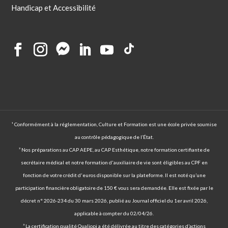
Handicap et Accessibilité
¹ Conformément à la réglementation, Culture et Formation est une école privée soumise
au contrôle pédagogique de l’État.
² Nos préparations au CAP AEPE, au CAP Esthétique, notre formation certifiante de
secrétaire médical et notre formation d'auxiliaire de vie sont éligibles au CPF en
fonction de votre crédit d'euros disponible sur la plateforme. Il est noté qu’une
participation financière obligatoire de 150 € vous sera demandée. Elle est fixée par le
décret n° 2026-234 du 30 mars 2026, publié au Journal officiel du 1er avril 2026,
applicable à compter du 02/04/26.
³ La certification qualité Qualiopi a été délivrée au titre des catégories d’actions