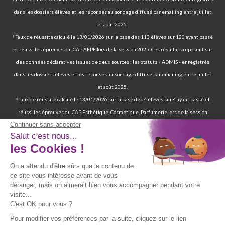
dans les dossiers élèves et les réponses au sondage diffusé par emailing entre juillet
et août 2025.
⁷ Taux de réussite calculé le 13/01/2026 sur la base des 113 élèves sur 120 ayant passé
et réussi les épreuves du CAP AEPE lors de la session 2025. Ces résultats reposent sur
des données déclaratives issues de deux sources : les statuts « ADMIS » enregistrés
dans les dossiers élèves et les réponses au sondage diffusé par emailing entre juillet
et août 2025.
⁸ Taux de réussite calculé le 13/01/2026 sur la base des 4 élèves sur 4 ayant passé et
réussi les épreuves du CAP Esthétique, Cosmétique, Parfumerie lors de la session
2025. Ces résultats reposent sur des données déclaratives issues de deux sources : les
statuts « ADMIS » enregistrés dans les dossiers élèves et les réponses au sondage
diffusé par emailing entre juillet et août 2025.
⁹ 70 % de nos élèves ont d’ailleurs réussi les épreuves finales de la certification
professionnelle d’auxiliaire de vie. | 97 % de nos élèves ont trouvé un emploi six mois
après avoir terminé leur formation certifiante d’auxiliaire de vie. | Deux ans après leur
formation, 90 % d'entre eux ont trouvé un emploi d’auxiliaire de vie. Source : statistiques
obtenues sur la base de 117 élèves sur les 167 élèves retenus par France Compétences
lors de la présentation du dossier de renouvellement de la certification professionnelle