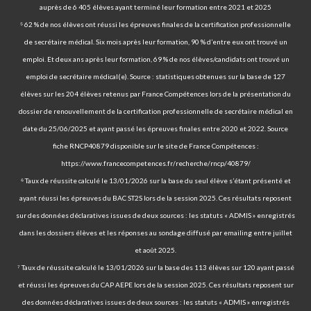
auprès de 6 405 élèves ayant terminé leur formation entre 2021 et 2025
⁵ 62 % de nos élèves ont réussi les épreuves finales de la certification professionnelle
de secrétaire médical. Six mois après leur formation, 90 % d’entre eux ont trouvé un
emploi. Et deux ans après leur formation, 69 % de nos élèves/candidats ont trouvé un
emploi de secrétaire médical(e). Source : statistiques obtenues sur la base de 127
élèves sur les 204 élèves retenus par France Compétences lors de la présentation du
dossier de renouvellement de la certification professionnelle de secrétaire médical en
date du 25/06/2025 et ayant passé les épreuves finales entre 2020 et 2022. Source
fiche RNCP40879 disponible sur le site de France Compétences :
https://www.francecompetences.fr/recherche/rncp/40879/
⁶ Taux de réussite calculé le 13/01/2026 sur la base du seul élève s’étant présenté et
ayant réussi les épreuves du BAC ST2S lors de la session 2025. Ces résultats reposent
sur des données déclaratives issues de deux sources : les statuts « ADMIS » enregistrés
dans les dossiers élèves et les réponses au sondage diffusé par emailing entre juillet
et août 2025.
⁷ Taux de réussite calculé le 13/01/2026 sur la base des 113 élèves sur 120 ayant passé
et réussi les épreuves du CAP AEPE lors de la session 2025. Ces résultats reposent sur
des données déclaratives issues de deux sources : les statuts « ADMIS » enregistrés