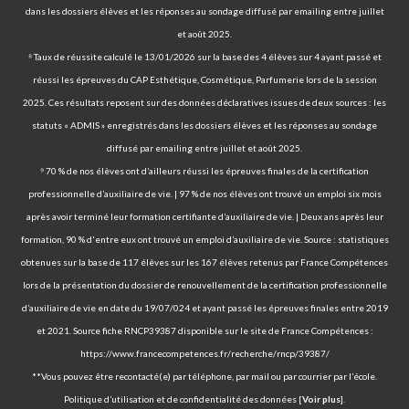
dans les dossiers élèves et les réponses au sondage diffusé par emailing entre juillet
et août 2025.
⁸ Taux de réussite calculé le 13/01/2026 sur la base des 4 élèves sur 4 ayant passé et
réussi les épreuves du CAP Esthétique, Cosmétique, Parfumerie lors de la session
2025. Ces résultats reposent sur des données déclaratives issues de deux sources : les
statuts « ADMIS » enregistrés dans les dossiers élèves et les réponses au sondage
diffusé par emailing entre juillet et août 2025.
⁹ 70 % de nos élèves ont d’ailleurs réussi les épreuves finales de la certification
professionnelle d’auxiliaire de vie. | 97 % de nos élèves ont trouvé un emploi six mois
après avoir terminé leur formation certifiante d’auxiliaire de vie. | Deux ans après leur
formation, 90 % d'entre eux ont trouvé un emploi d’auxiliaire de vie. Source : statistiques
obtenues sur la base de 117 élèves sur les 167 élèves retenus par France Compétences
lors de la présentation du dossier de renouvellement de la certification professionnelle
d’auxiliaire de vie en date du 19/07/024 et ayant passé les épreuves finales entre 2019
et 2021. Source fiche RNCP39387 disponible sur le site de France Compétences :
https://www.francecompetences.fr/recherche/rncp/39387/
**Vous pouvez être recontacté(e) par téléphone, par mail ou par courrier par l’école.
Politique d’utilisation et de confidentialité des données [
Voir plus
].