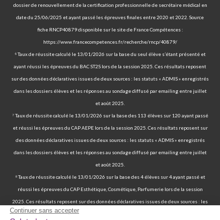
dossier de renouvellement de la certification professionnelle de secrétaire médical en
date du 25/06/2025 et ayant passé les épreuves finales entre 2020 et 2022. Source
fiche RNCP40879 disponible sur le site de France Compétences :
https://www.francecompetences.fr/recherche/rncp/40879/
⁶ Taux de réussite calculé le 13/01/2026 sur la base du seul élève s’étant présenté et
ayant réussi les épreuves du BAC ST2S lors de la session 2025. Ces résultats reposent
sur des données déclaratives issues de deux sources : les statuts « ADMIS » enregistrés
dans les dossiers élèves et les réponses au sondage diffusé par emailing entre juillet
et août 2025.
⁷ Taux de réussite calculé le 13/01/2026 sur la base des 113 élèves sur 120 ayant passé
et réussi les épreuves du CAP AEPE lors de la session 2025. Ces résultats reposent sur
des données déclaratives issues de deux sources : les statuts « ADMIS » enregistrés
dans les dossiers élèves et les réponses au sondage diffusé par emailing entre juillet
et août 2025.
⁸ Taux de réussite calculé le 13/01/2026 sur la base des 4 élèves sur 4 ayant passé et
réussi les épreuves du CAP Esthétique, Cosmétique, Parfumerie lors de la session
2025. Ces résultats reposent sur des données déclaratives issues de deux sources : les
statuts « ADMIS » enregistrés dans les dossiers élèves et les réponses au sondage