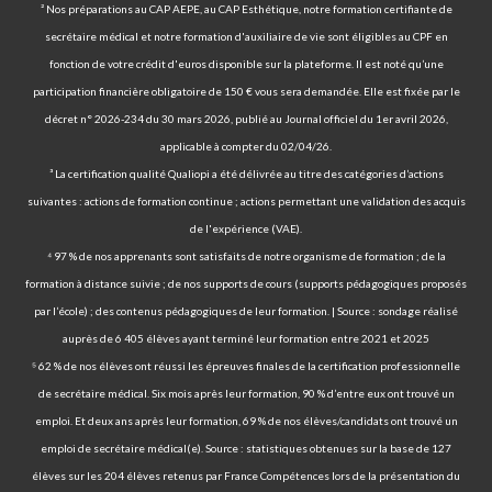
² Nos préparations au CAP AEPE, au CAP Esthétique, notre formation certifiante de
secrétaire médical et notre formation d'auxiliaire de vie sont éligibles au CPF en
fonction de votre crédit d'euros disponible sur la plateforme. Il est noté qu’une
participation financière obligatoire de 150 € vous sera demandée. Elle est fixée par le
décret n° 2026-234 du 30 mars 2026, publié au Journal officiel du 1er avril 2026,
applicable à compter du 02/04/26.
³ La certification qualité Qualiopi a été délivrée au titre des catégories d’actions
suivantes : actions de formation continue ; actions permettant une validation des acquis
de l'expérience (VAE).
⁴ 97 % de nos apprenants sont satisfaits de notre organisme de formation ; de la
formation à distance suivie ; de nos supports de cours (supports pédagogiques proposés
par l’école) ; des contenus pédagogiques de leur formation. | Source : sondage réalisé
auprès de 6 405 élèves ayant terminé leur formation entre 2021 et 2025
⁵ 62 % de nos élèves ont réussi les épreuves finales de la certification professionnelle
de secrétaire médical. Six mois après leur formation, 90 % d’entre eux ont trouvé un
emploi. Et deux ans après leur formation, 69 % de nos élèves/candidats ont trouvé un
emploi de secrétaire médical(e). Source : statistiques obtenues sur la base de 127
élèves sur les 204 élèves retenus par France Compétences lors de la présentation du