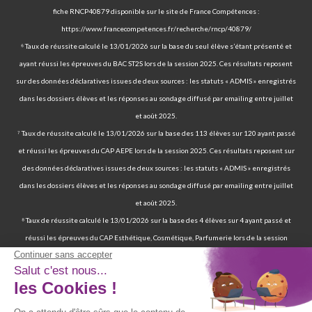
fiche RNCP40879 disponible sur le site de France Compétences :
https://www.francecompetences.fr/recherche/rncp/40879/
⁶ Taux de réussite calculé le 13/01/2026 sur la base du seul élève s’étant présenté et
ayant réussi les épreuves du BAC ST2S lors de la session 2025. Ces résultats reposent
sur des données déclaratives issues de deux sources : les statuts « ADMIS » enregistrés
dans les dossiers élèves et les réponses au sondage diffusé par emailing entre juillet
et août 2025.
⁷ Taux de réussite calculé le 13/01/2026 sur la base des 113 élèves sur 120 ayant passé
et réussi les épreuves du CAP AEPE lors de la session 2025. Ces résultats reposent sur
des données déclaratives issues de deux sources : les statuts « ADMIS » enregistrés
dans les dossiers élèves et les réponses au sondage diffusé par emailing entre juillet
et août 2025.
⁸ Taux de réussite calculé le 13/01/2026 sur la base des 4 élèves sur 4 ayant passé et
réussi les épreuves du CAP Esthétique, Cosmétique, Parfumerie lors de la session
2025. Ces résultats reposent sur des données déclaratives issues de deux sources : les
statuts « ADMIS » enregistrés dans les dossiers élèves et les réponses au sondage
diffusé par emailing entre juillet et août 2025.
⁹ 70 % de nos élèves ont d’ailleurs réussi les épreuves finales de la certification