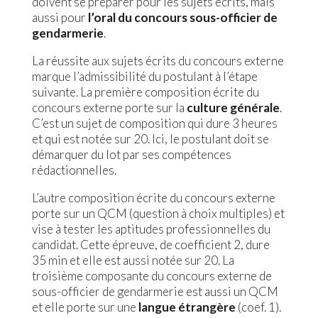
doivent se préparer pour les sujets écrits, mais
aussi pour
l’oral du concours sous-officier de
gendarmerie
.
La réussite aux sujets écrits du concours externe
marque l’admissibilité du postulant à l’étape
suivante. La première composition écrite du
concours
externe porte sur la
culture générale
.
C’est un sujet de composition qui dure 3 heures
et qui est notée sur 20. Ici, le postulant doit se
démarquer du lot par ses compétences
rédactionnelles.
L’autre composition écrite du concours externe
porte sur un QCM (question à choix multiples) et
vise à tester les aptitudes professionnelles du
candidat. Cette épreuve, de coefficient 2, dure
35 min et elle est aussi notée sur 20. La
troisième composante du concours externe de
sous-officier de gendarmerie est aussi un QCM
et elle porte sur une
langue étrangère
(coef. 1).