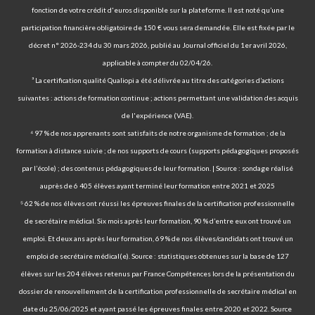
fonction de votre crédit d'euros disponible sur la plateforme. Il est noté qu’une
participation financière obligatoire de 150 € vous sera demandée. Elle est fixée par le
décret n° 2026-234 du 30 mars 2026, publié au Journal officiel du 1er avril 2026,
applicable à compter du 02/04/26.
³ La certification qualité Qualiopi a été délivrée au titre des catégories d’actions
suivantes : actions de formation continue ; actions permettant une validation des acquis
de l'expérience (VAE).
⁴ 97 % de nos apprenants sont satisfaits de notre organisme de formation ; de la
formation à distance suivie ; de nos supports de cours (supports pédagogiques proposés
par l’école) ; des contenus pédagogiques de leur formation. | Source : sondage réalisé
auprès de 6 405 élèves ayant terminé leur formation entre 2021 et 2025
⁵ 62 % de nos élèves ont réussi les épreuves finales de la certification professionnelle
de secrétaire médical. Six mois après leur formation, 90 % d’entre eux ont trouvé un
emploi. Et deux ans après leur formation, 69 % de nos élèves/candidats ont trouvé un
emploi de secrétaire médical(e). Source : statistiques obtenues sur la base de 127
élèves sur les 204 élèves retenus par France Compétences lors de la présentation du
dossier de renouvellement de la certification professionnelle de secrétaire médical en
date du 25/06/2025 et ayant passé les épreuves finales entre 2020 et 2022. Source