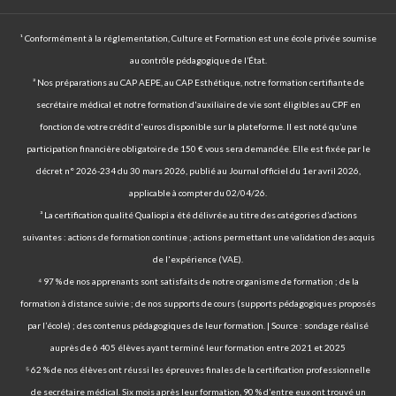
¹ Conformément à la réglementation, Culture et Formation est une école privée soumise
au contrôle pédagogique de l’État.
² Nos préparations au CAP AEPE, au CAP Esthétique, notre formation certifiante de
secrétaire médical et notre formation d'auxiliaire de vie sont éligibles au CPF en
fonction de votre crédit d'euros disponible sur la plateforme. Il est noté qu’une
participation financière obligatoire de 150 € vous sera demandée. Elle est fixée par le
décret n° 2026-234 du 30 mars 2026, publié au Journal officiel du 1er avril 2026,
applicable à compter du 02/04/26.
³ La certification qualité Qualiopi a été délivrée au titre des catégories d’actions
suivantes : actions de formation continue ; actions permettant une validation des acquis
de l'expérience (VAE).
⁴ 97 % de nos apprenants sont satisfaits de notre organisme de formation ; de la
formation à distance suivie ; de nos supports de cours (supports pédagogiques proposés
par l’école) ; des contenus pédagogiques de leur formation. | Source : sondage réalisé
auprès de 6 405 élèves ayant terminé leur formation entre 2021 et 2025
⁵ 62 % de nos élèves ont réussi les épreuves finales de la certification professionnelle
de secrétaire médical. Six mois après leur formation, 90 % d’entre eux ont trouvé un