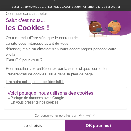
réussi les épreuves du CAP Esthétique, Cosmétique, Parfumerie lors de la session
2025. Ces résultats reposent sur des données déclaratives issues de deux sources : les
statuts « ADMIS » enregistrés dans les dossiers élèves et les réponses au sondage
diffusé par emailing entre juillet et août 2025.
⁹ 70 % de nos élèves ont d’ailleurs réussi les épreuves finales de la certification
professionnelle d’auxiliaire de vie. | 97 % de nos élèves ont trouvé un emploi six mois
après avoir terminé leur formation certifiante d’auxiliaire de vie. | Deux ans après leur
formation, 90 % d'entre eux ont trouvé un emploi d’auxiliaire de vie. Source : statistiques
obtenues sur la base de 117 élèves sur les 167 élèves retenus par France Compétences
lors de la présentation du dossier de renouvellement de la certification professionnelle
d’auxiliaire de vie en date du 19/07/024 et ayant passé les épreuves finales entre 2019
et 2021. Source fiche RNCP39387 disponible sur le site de France Compétences :
https://www.francecompetences.fr/recherche/rncp/39387/
**Vous pouvez être recontacté(e) par téléphone, par mail ou par courrier par l’école.
Politique d’utilisation et de confidentialité des données [
Voir plus
].
Copyright © Culture et Formation - Site web réalisé par l’agence Wapiti | Dernière mise
à jour du site le 13/03/2026