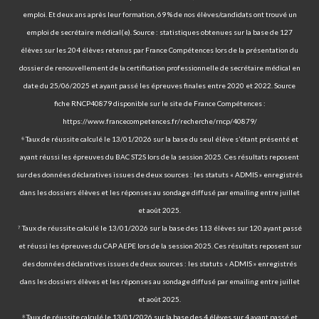
emploi. Et deux ans après leur formation, 69 % de nos élèves/candidats ont trouvé un
emploi de secrétaire médical(e). Source : statistiques obtenues sur la base de 127
élèves sur les 204 élèves retenus par France Compétences lors de la présentation du
dossier de renouvellement de la certification professionnelle de secrétaire médical en
date du 25/06/2025 et ayant passé les épreuves finales entre 2020 et 2022. Source
fiche RNCP40879 disponible sur le site de France Compétences :
https://www.francecompetences.fr/recherche/rncp/40879/
⁶ Taux de réussite calculé le 13/01/2026 sur la base du seul élève s’étant présenté et
ayant réussi les épreuves du BAC ST2S lors de la session 2025. Ces résultats reposent
sur des données déclaratives issues de deux sources : les statuts « ADMIS » enregistrés
dans les dossiers élèves et les réponses au sondage diffusé par emailing entre juillet
et août 2025.
⁷ Taux de réussite calculé le 13/01/2026 sur la base des 113 élèves sur 120 ayant passé
et réussi les épreuves du CAP AEPE lors de la session 2025. Ces résultats reposent sur
des données déclaratives issues de deux sources : les statuts « ADMIS » enregistrés
dans les dossiers élèves et les réponses au sondage diffusé par emailing entre juillet
et août 2025.
⁸ Taux de réussite calculé le 13/01/2026 sur la base des 4 élèves sur 4 ayant passé et