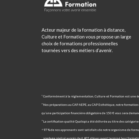
Acteur majeur de la formation à distance,
Culture et Formation vous propose un large
choix de formations professionnelles
tournées vers des métiers d’avenir.
¹ Conformément à la réglementation, Culture et Formation est une éc
² Nos préparations au CAP AEPE, au CAP Esthétique, notre formation ce
qu’une participation financière obligatoire de 150 € vous sera demand
³ La certification qualité Qualiopi a été délivrée au titre des catégor
⁴ 97 % de nos apprenants sont satisfaits de notre organisme de forma
: sondage réalisé auprès de 6 405 élèves ayant terminé leur format