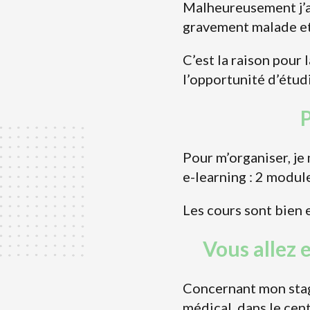
Malheureusement j’a
gravement malade et 
C’est la raison pour 
l’opportunité d’étud
P
Pour m’organiser, je
e-learning : 2 module
Les cours sont bien e
Vous allez 
Concernant mon stage
médical, dans le cent