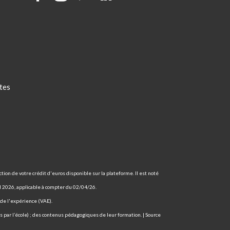
tes
tion de votre crédit d'euros disponible sur la plateforme. Il est noté
il 2026, applicable à compter du 02/04/26.
s de l'expérience (VAE).
 par l’école) ; des contenus pédagogiques de leur formation. | Source