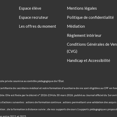
Espace élève
Mentions légales
Espace recruteur
Politique de confidentialité
Les offres du moment
Médiation
Règlement intérieur
Conditions Générales de Ven
(CVG)
Handicap et Accessibilité
ole privée soumise au contrôle pédagogique de l’État.
rtifiante de secrétaire médical et notre formation d'auxiliaire de vie sont éligibles au CPF en fonc
ée. Elle est fixée par le décret n° 2026-234 du 30 mars 2026, publié au Journal officiel du 1er avr
ies d’actions suivantes : actions de formation continue ; actions permettant une validation des acqui
tion ; de la formation à distance suivie ; de nos supports de cours (supports pédagogiques proposés
ion entre 2021 et 2025