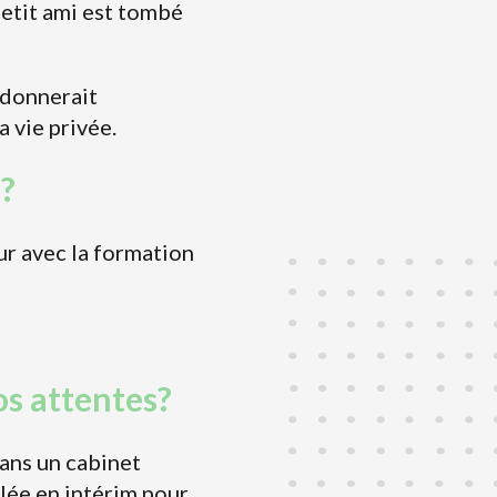
etit ami est tombé
e donnerait
 vie privée.
 ?
ur avec la formation
os attentes?
dans un cabinet
elée en intérim pour