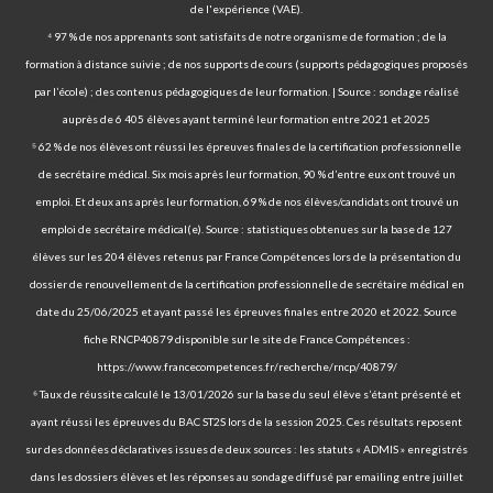
de l'expérience (VAE).
⁴ 97 % de nos apprenants sont satisfaits de notre organisme de formation ; de la
formation à distance suivie ; de nos supports de cours (supports pédagogiques proposés
par l’école) ; des contenus pédagogiques de leur formation. | Source : sondage réalisé
auprès de 6 405 élèves ayant terminé leur formation entre 2021 et 2025
⁵ 62 % de nos élèves ont réussi les épreuves finales de la certification professionnelle
de secrétaire médical. Six mois après leur formation, 90 % d’entre eux ont trouvé un
emploi. Et deux ans après leur formation, 69 % de nos élèves/candidats ont trouvé un
emploi de secrétaire médical(e). Source : statistiques obtenues sur la base de 127
élèves sur les 204 élèves retenus par France Compétences lors de la présentation du
dossier de renouvellement de la certification professionnelle de secrétaire médical en
date du 25/06/2025 et ayant passé les épreuves finales entre 2020 et 2022. Source
fiche RNCP40879 disponible sur le site de France Compétences :
https://www.francecompetences.fr/recherche/rncp/40879/
⁶ Taux de réussite calculé le 13/01/2026 sur la base du seul élève s’étant présenté et
ayant réussi les épreuves du BAC ST2S lors de la session 2025. Ces résultats reposent
sur des données déclaratives issues de deux sources : les statuts « ADMIS » enregistrés
dans les dossiers élèves et les réponses au sondage diffusé par emailing entre juillet