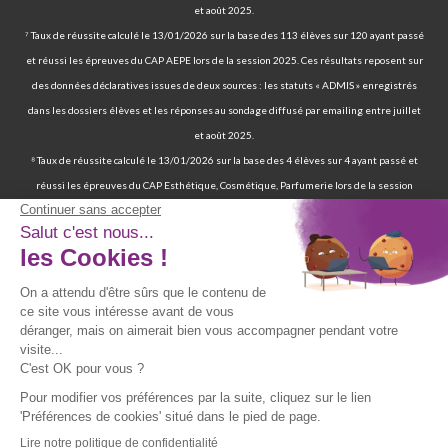
et août 2025.
⁷ Taux de réussite calculé le 13/01/2026 sur la base des 113 élèves sur 120 ayant passé
et réussi les épreuves du CAP AEPE lors de la session 2025. Ces résultats reposent sur
des données déclaratives issues de deux sources : les statuts « ADMIS » enregistrés
dans les dossiers élèves et les réponses au sondage diffusé par emailing entre juillet
et août 2025.
⁸ Taux de réussite calculé le 13/01/2026 sur la base des 4 élèves sur 4 ayant passé et
réussi les épreuves du CAP Esthétique, Cosmétique, Parfumerie lors de la session
2025. Ces résultats reposent sur des données déclaratives issues de deux sources : les
statuts « ADMIS » enregistrés dans les dossiers élèves et les réponses au sondage
diffusé par emailing entre juillet et août 2025.
⁹ 70 % de nos élèves ont d’ailleurs réussi les épreuves finales de la certification
professionnelle d’auxiliaire de vie. | 97 % de nos élèves ont trouvé un emploi six mois
après avoir terminé leur formation certifiante d’auxiliaire de vie. | Deux ans après leur
formation, 90 % d'entre eux ont trouvé un emploi d’auxiliaire de vie. Source : statistiques
obtenues sur la base de 117 élèves sur les 167 élèves retenus par France Compétences
lors de la présentation du dossier de renouvellement de la certification professionnelle
d’auxiliaire de vie en date du 19/07/024 et ayant passé les épreuves finales entre 2019