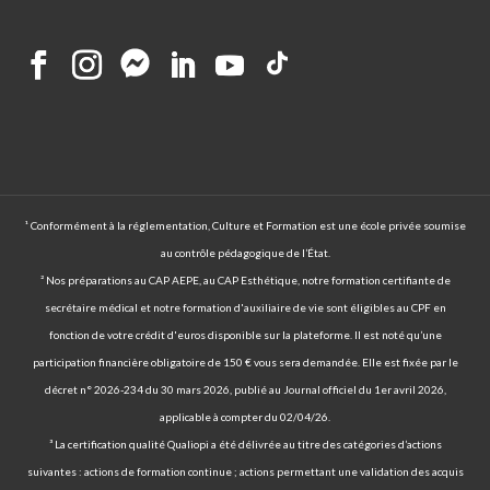
¹ Conformément à la réglementation, Culture et Formation est une école privée soumise
au contrôle pédagogique de l’État.
² Nos préparations au CAP AEPE, au CAP Esthétique, notre formation certifiante de
secrétaire médical et notre formation d'auxiliaire de vie sont éligibles au CPF en
fonction de votre crédit d'euros disponible sur la plateforme. Il est noté qu’une
participation financière obligatoire de 150 € vous sera demandée. Elle est fixée par le
décret n° 2026-234 du 30 mars 2026, publié au Journal officiel du 1er avril 2026,
applicable à compter du 02/04/26.
³ La certification qualité Qualiopi a été délivrée au titre des catégories d’actions
suivantes : actions de formation continue ; actions permettant une validation des acquis