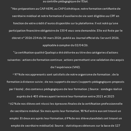
au contrôle pédagogique de l’État.
² Nos préparations au CAP AEPE, au CAP Esthétique, notre formation certifiante de
secrétaire médical et notre formation d'auxiliaire de vie sont éligibles au CPF en
fonction de votre crédit d'euros disponible sur la plateforme. Il est noté qu’une
participation financière obligatoire de 150 € vous sera demandée. Elle est fixée par le
décret n° 2026-234 du 30 mars 2026, publié au Journal officiel du 1er avril 2026,
applicable à compter du 02/04/26.
³ La certification qualité Qualiopi a été délivrée au titre des catégories d’actions
suivantes : actions de formation continue ; actions permettant une validation des acquis
de l'expérience (VAE).
⁴ 97 % de nos apprenants sont satisfaits de notre organisme de formation ; de la
formation à distance suivie ; de nos supports de cours (supports pédagogiques proposés
par l’école) ; des contenus pédagogiques de leur formation. | Source : sondage réalisé
auprès de 6 405 élèves ayant terminé leur formation entre 2021 et 2025
⁵ 62 % de nos élèves ont réussi les épreuves finales de la certification professionnelle
de secrétaire médical. Six mois après leur formation, 90 % d’entre eux ont trouvé un
emploi. Et deux ans après leur formation, 69 % de nos élèves/candidats ont trouvé un
emploi de secrétaire médical(e). Source : statistiques obtenues sur la base de 127