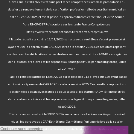
élèves sur les 204 élèves retenus par France Compétences lors de la présentation du
dossier de renouvellement de la certification professionnelle de secrétaire médical en
date du 25/06/2025 et ayant passé les épreuves finales entre 2020 et 2022. Source
fiche RNCP40879 disponible sur le site de France Compétences :
https://www.francecompetences.fr/recherche/rncp/40879/
⁶ Taux de réussite calculé le 13/01/2026 sur la base du seul élève s’étant présenté et
ayant réussi les épreuves du BAC ST2S lors de la session 2025. Ces résultats reposent
sur des données déclaratives issues de deux sources : les statuts « ADMIS » enregistrés
dans les dossiers élèves et les réponses au sondage diffusé par emailing entre juillet
et août 2025.
⁷ Taux de réussite calculé le 13/01/2026 sur la base des 113 élèves sur 120 ayant passé
et réussi les épreuves du CAP AEPE lors de la session 2025. Ces résultats reposent sur
des données déclaratives issues de deux sources : les statuts « ADMIS » enregistrés
dans les dossiers élèves et les réponses au sondage diffusé par emailing entre juillet
et août 2025.
⁸ Taux de réussite calculé le 13/01/2026 sur la base des 4 élèves sur 4 ayant passé et
réussi les épreuves du CAP Esthétique, Cosmétique, Parfumerie lors de la session
2025. Ces résultats reposent sur des données déclaratives issues de deux sources : les