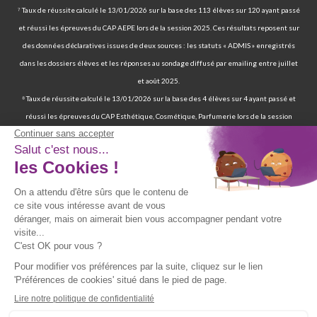
⁷ Taux de réussite calculé le 13/01/2026 sur la base des 113 élèves sur 120 ayant passé
et réussi les épreuves du CAP AEPE lors de la session 2025. Ces résultats reposent sur
des données déclaratives issues de deux sources : les statuts « ADMIS » enregistrés
dans les dossiers élèves et les réponses au sondage diffusé par emailing entre juillet
et août 2025.
⁸ Taux de réussite calculé le 13/01/2026 sur la base des 4 élèves sur 4 ayant passé et
réussi les épreuves du CAP Esthétique, Cosmétique, Parfumerie lors de la session
2025. Ces résultats reposent sur des données déclaratives issues de deux sources : les
statuts « ADMIS » enregistrés dans les dossiers élèves et les réponses au sondage
diffusé par emailing entre juillet et août 2025.
⁹ 70 % de nos élèves ont d’ailleurs réussi les épreuves finales de la certification
professionnelle d’auxiliaire de vie. | 97 % de nos élèves ont trouvé un emploi six mois
après avoir terminé leur formation certifiante d’auxiliaire de vie. | Deux ans après leur
formation, 90 % d'entre eux ont trouvé un emploi d’auxiliaire de vie. Source : statistiques
obtenues sur la base de 117 élèves sur les 167 élèves retenus par France Compétences
lors de la présentation du dossier de renouvellement de la certification professionnelle
d’auxiliaire de vie en date du 19/07/024 et ayant passé les épreuves finales entre 2019
et 2021. Source fiche RNCP39387 disponible sur le site de France Compétences :