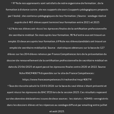
⁴ 97 % de nos apprenants sont satisfaits de notre organisme de formation ; de la
formation à distance suivie ; de nos supports de cours (supports pédagogiques proposés
par l’école) ; des contenus pédagogiques de leur formation. | Source : sondage réalisé
auprès de 6 405 élèves ayant terminé leur formation entre 2021 et 2025
⁵ 62 % de nos élèves ont réussi les épreuves finales de la certification professionnelle
de secrétaire médical. Six mois après leur formation, 90 % d’entre eux ont trouvé un
emploi. Et deux ans après leur formation, 69 % de nos élèves/candidats ont trouvé un
emploi de secrétaire médical(e). Source : statistiques obtenues sur la base de 127
élèves sur les 204 élèves retenus par France Compétences lors de la présentation du
dossier de renouvellement de la certification professionnelle de secrétaire médical en
date du 25/06/2025 et ayant passé les épreuves finales entre 2020 et 2022. Source
fiche RNCP40879 disponible sur le site de France Compétences :
https://www.francecompetences.fr/recherche/rncp/40879/
⁶ Taux de réussite calculé le 13/01/2026 sur la base du seul élève s’étant présenté et
ayant réussi les épreuves du BAC ST2S lors de la session 2025. Ces résultats reposent
sur des données déclaratives issues de deux sources : les statuts « ADMIS » enregistrés
dans les dossiers élèves et les réponses au sondage diffusé par emailing entre juillet
et août 2025.