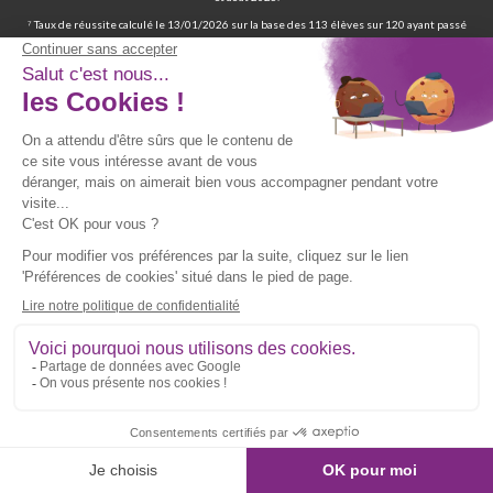
⁷ Taux de réussite calculé le 13/01/2026 sur la base des 113 élèves sur 120 ayant passé
et réussi les épreuves du CAP AEPE lors de la session 2025. Ces résultats reposent sur
des données déclaratives issues de deux sources : les statuts « ADMIS » enregistrés
dans les dossiers élèves et les réponses au sondage diffusé par emailing entre juillet
et août 2025.
⁸ Taux de réussite calculé le 13/01/2026 sur la base des 4 élèves sur 4 ayant passé et
réussi les épreuves du CAP Esthétique, Cosmétique, Parfumerie lors de la session
2025. Ces résultats reposent sur des données déclaratives issues de deux sources : les
statuts « ADMIS » enregistrés dans les dossiers élèves et les réponses au sondage
diffusé par emailing entre juillet et août 2025.
⁹ 70 % de nos élèves ont d’ailleurs réussi les épreuves finales de la certification
professionnelle d’auxiliaire de vie. | 97 % de nos élèves ont trouvé un emploi six mois
après avoir terminé leur formation certifiante d’auxiliaire de vie. | Deux ans après leur
formation, 90 % d'entre eux ont trouvé un emploi d’auxiliaire de vie. Source : statistiques
obtenues sur la base de 117 élèves sur les 167 élèves retenus par France Compétences
lors de la présentation du dossier de renouvellement de la certification professionnelle
d’auxiliaire de vie en date du 19/07/024 et ayant passé les épreuves finales entre 2019
et 2021. Source fiche RNCP39387 disponible sur le site de France Compétences :