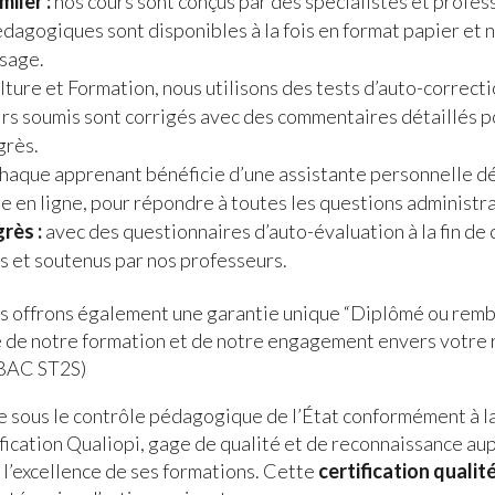
miler :
nos cours sont conçus par des spécialistes et profess
dagogiques sont disponibles à la fois en format papier et 
ssage.
ture et Formation, nous utilisons des tests d’auto-correct
oirs soumis sont corrigés avec des commentaires détaillés
grès.
haque apprenant bénéficie d’une assistante personnelle dé
e en ligne, pour répondre à toutes les questions administ
rès :
avec des questionnaires d’auto-évaluation à la fin de 
s et soutenus par nos professeurs.
 offrons également une garantie unique “Diplômé ou rembo
 de notre formation et de notre engagement envers votre ré
 BAC ST2S)
e sous le contrôle pédagogique de l’État conformément à l
tification Qualiopi, gage de qualité et de reconnaissance a
’excellence de ses formations. Cette
certification qualit