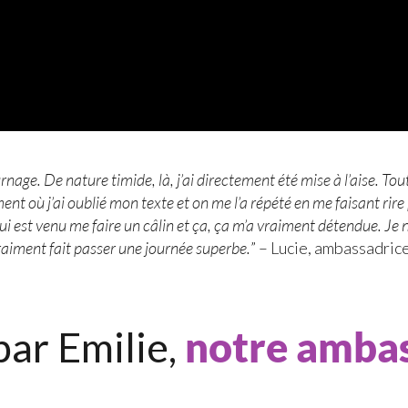
rnage. De nature timide, là, j’ai directement été mise à l’aise. To
 où j’ai oublié mon texte et on me l’a répété en me faisant rire p
 qui est venu me faire un câlin et ça, ça m’a vraiment détendue. Je
vraiment fait passer une journée superbe.
” – Lucie, ambassadric
par Emilie,
notre amba