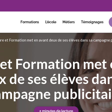
Formations
L’école
Métiers
Témoignages
ure et Formation met en avant deux de ses élèves dans sa campagne p
 et Formation met 
x de ses élèves dan
ampagne publicitai
2 minutes de lecture