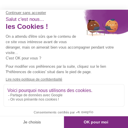
Articles
similaires
Activités d’automne en
crèche : 15 idées d’éveil pour
les tout-petits
Découvrir