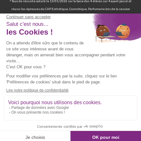
⁸ Taux de réussite calculé le 13/01/2026 sur la base des 4 élèves sur 4 ayant passé et
réussi les épreuves du CAP Esthétique, Cosmétique, Parfumerie lors de la session
2025. Ces résultats reposent sur des données déclaratives issues de deux sources : les
statuts « ADMIS » enregistrés dans les dossiers élèves et les réponses au sondage
diffusé par emailing entre juillet et août 2025.
⁹ 70 % de nos élèves ont d’ailleurs réussi les épreuves finales de la certification
professionnelle d’auxiliaire de vie. | 97 % de nos élèves ont trouvé un emploi six mois
après avoir terminé leur formation certifiante d’auxiliaire de vie. | Deux ans après leur
formation, 90 % d'entre eux ont trouvé un emploi d’auxiliaire de vie. Source : statistiques
obtenues sur la base de 117 élèves sur les 167 élèves retenus par France Compétences
lors de la présentation du dossier de renouvellement de la certification professionnelle
d’auxiliaire de vie en date du 19/07/024 et ayant passé les épreuves finales entre 2019
et 2021. Source fiche RNCP39387 disponible sur le site de France Compétences :
https://www.francecompetences.fr/recherche/rncp/39387/
**Vous pouvez être recontacté(e) par téléphone, par mail ou par courrier par l’école.
Politique d’utilisation et de confidentialité des données [
Voir plus
].
Copyright © Culture et Formation - Site web réalisé par l’agence Wapiti | Dernière mise
à jour du site le 13/03/2026