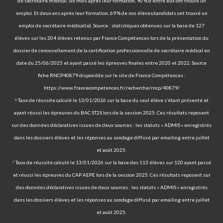
de secrétaire médical. Six mois après leur formation, 90 % d’entre eux ont trouvé un
emploi. Et deux ans après leur formation, 69 % de nos élèves/candidats ont trouvé un
emploi de secrétaire médical(e). Source : statistiques obtenues sur la base de 127
élèves sur les 204 élèves retenus par France Compétences lors de la présentation du
dossier de renouvellement de la certification professionnelle de secrétaire médical en
date du 25/06/2025 et ayant passé les épreuves finales entre 2020 et 2022. Source
fiche RNCP40879 disponible sur le site de France Compétences :
https://www.francecompetences.fr/recherche/rncp/40879/
⁶ Taux de réussite calculé le 13/01/2026 sur la base du seul élève s’étant présenté et
ayant réussi les épreuves du BAC ST2S lors de la session 2025. Ces résultats reposent
sur des données déclaratives issues de deux sources : les statuts « ADMIS » enregistrés
dans les dossiers élèves et les réponses au sondage diffusé par emailing entre juillet
et août 2025.
⁷ Taux de réussite calculé le 13/01/2026 sur la base des 113 élèves sur 120 ayant passé
et réussi les épreuves du CAP AEPE lors de la session 2025. Ces résultats reposent sur
des données déclaratives issues de deux sources : les statuts « ADMIS » enregistrés
dans les dossiers élèves et les réponses au sondage diffusé par emailing entre juillet
et août 2025.