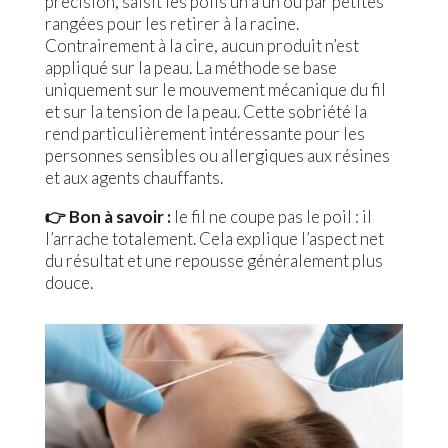
précision, saisit les poils un à un ou par petites
rangées pour les retirer à la racine.
Contrairement à la cire, aucun produit n’est
appliqué sur la peau. La méthode se base
uniquement sur le mouvement mécanique du fil
et sur la tension de la peau. Cette sobriété la
rend particulièrement intéressante pour les
personnes sensibles ou allergiques aux résines
et aux agents chauffants.
👉 Bon à savoir :
le fil ne coupe pas le poil : il
l’arrache totalement. Cela explique l’aspect net
du résultat et une repousse généralement plus
douce.