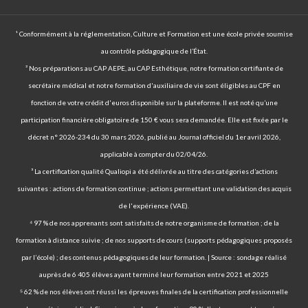
¹ Conformément à la réglementation, Culture et Formation est une école privée soumise
au contrôle pédagogique de l’État.
² Nos préparations au CAP AEPE, au CAP Esthétique, notre formation certifiante de
secrétaire médical et notre formation d'auxiliaire de vie sont éligibles au CPF en
fonction de votre crédit d'euros disponible sur la plateforme. Il est noté qu’une
participation financière obligatoire de 150 € vous sera demandée. Elle est fixée par le
décret n° 2026-234 du 30 mars 2026, publié au Journal officiel du 1er avril 2026,
applicable à compter du 02/04/26.
³ La certification qualité Qualiopi a été délivrée au titre des catégories d’actions
suivantes : actions de formation continue ; actions permettant une validation des acquis
de l'expérience (VAE).
⁴ 97 % de nos apprenants sont satisfaits de notre organisme de formation ; de la
formation à distance suivie ; de nos supports de cours (supports pédagogiques proposés
par l’école) ; des contenus pédagogiques de leur formation. | Source : sondage réalisé
auprès de 6 405 élèves ayant terminé leur formation entre 2021 et 2025
⁵ 62 % de nos élèves ont réussi les épreuves finales de la certification professionnelle