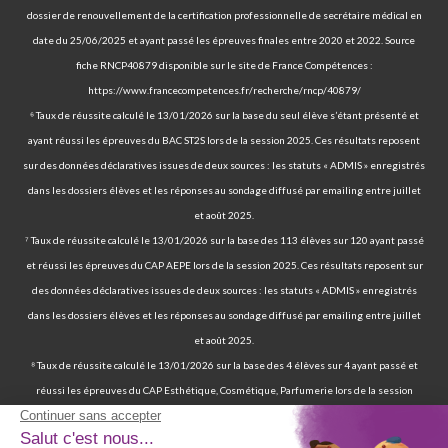
dossier de renouvellement de la certification professionnelle de secrétaire médical en
date du 25/06/2025 et ayant passé les épreuves finales entre 2020 et 2022. Source
fiche RNCP40879 disponible sur le site de France Compétences :
https://www.francecompetences.fr/recherche/rncp/40879/
⁶ Taux de réussite calculé le 13/01/2026 sur la base du seul élève s’étant présenté et
ayant réussi les épreuves du BAC ST2S lors de la session 2025. Ces résultats reposent
sur des données déclaratives issues de deux sources : les statuts « ADMIS » enregistrés
dans les dossiers élèves et les réponses au sondage diffusé par emailing entre juillet
et août 2025.
⁷ Taux de réussite calculé le 13/01/2026 sur la base des 113 élèves sur 120 ayant passé
et réussi les épreuves du CAP AEPE lors de la session 2025. Ces résultats reposent sur
des données déclaratives issues de deux sources : les statuts « ADMIS » enregistrés
dans les dossiers élèves et les réponses au sondage diffusé par emailing entre juillet
et août 2025.
⁸ Taux de réussite calculé le 13/01/2026 sur la base des 4 élèves sur 4 ayant passé et
réussi les épreuves du CAP Esthétique, Cosmétique, Parfumerie lors de la session
2025. Ces résultats reposent sur des données déclaratives issues de deux sources : les
statuts « ADMIS » enregistrés dans les dossiers élèves et les réponses au sondage