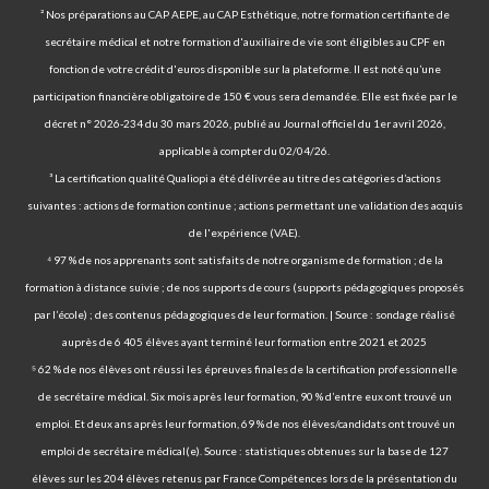
² Nos préparations au CAP AEPE, au CAP Esthétique, notre formation certifiante de
secrétaire médical et notre formation d'auxiliaire de vie sont éligibles au CPF en
fonction de votre crédit d'euros disponible sur la plateforme. Il est noté qu’une
participation financière obligatoire de 150 € vous sera demandée. Elle est fixée par le
décret n° 2026-234 du 30 mars 2026, publié au Journal officiel du 1er avril 2026,
applicable à compter du 02/04/26.
³ La certification qualité Qualiopi a été délivrée au titre des catégories d’actions
suivantes : actions de formation continue ; actions permettant une validation des acquis
de l'expérience (VAE).
⁴ 97 % de nos apprenants sont satisfaits de notre organisme de formation ; de la
formation à distance suivie ; de nos supports de cours (supports pédagogiques proposés
par l’école) ; des contenus pédagogiques de leur formation. | Source : sondage réalisé
auprès de 6 405 élèves ayant terminé leur formation entre 2021 et 2025
⁵ 62 % de nos élèves ont réussi les épreuves finales de la certification professionnelle
de secrétaire médical. Six mois après leur formation, 90 % d’entre eux ont trouvé un
emploi. Et deux ans après leur formation, 69 % de nos élèves/candidats ont trouvé un
emploi de secrétaire médical(e). Source : statistiques obtenues sur la base de 127
élèves sur les 204 élèves retenus par France Compétences lors de la présentation du