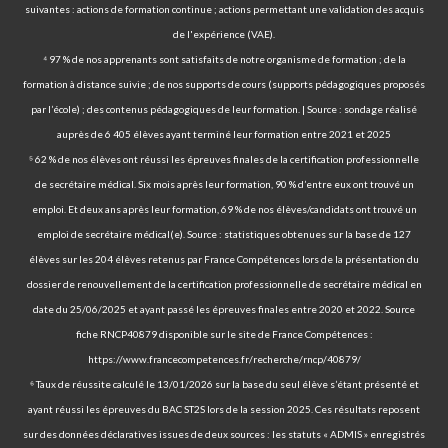
suivantes : actions de formation continue ; actions permettant une validation des acquis
de l'expérience (VAE).
⁴ 97 % de nos apprenants sont satisfaits de notre organisme de formation ; de la
formation à distance suivie ; de nos supports de cours (supports pédagogiques proposés
par l’école) ; des contenus pédagogiques de leur formation. | Source : sondage réalisé
auprès de 6 405 élèves ayant terminé leur formation entre 2021 et 2025
⁵ 62 % de nos élèves ont réussi les épreuves finales de la certification professionnelle
de secrétaire médical. Six mois après leur formation, 90 % d’entre eux ont trouvé un
emploi. Et deux ans après leur formation, 69 % de nos élèves/candidats ont trouvé un
emploi de secrétaire médical(e). Source : statistiques obtenues sur la base de 127
élèves sur les 204 élèves retenus par France Compétences lors de la présentation du
dossier de renouvellement de la certification professionnelle de secrétaire médical en
date du 25/06/2025 et ayant passé les épreuves finales entre 2020 et 2022. Source
fiche RNCP40879 disponible sur le site de France Compétences :
https://www.francecompetences.fr/recherche/rncp/40879/
⁶ Taux de réussite calculé le 13/01/2026 sur la base du seul élève s’étant présenté et
ayant réussi les épreuves du BAC ST2S lors de la session 2025. Ces résultats reposent
sur des données déclaratives issues de deux sources : les statuts « ADMIS » enregistrés