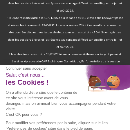
dans les dossiers élèves et les réponses au sondage diffusé par emailing entre juillet
et août 2025.
⁷ Taux de réussite calculé le 13/01/2026 sur la base des 113 élèves sur 120 ayant passé
et réussi les épreuves du CAP AEPE lors de la session 2025. Ces résultats reposent sur
des données déclaratives issues de deux sources : les statuts « ADMIS » enregistrés
dans les dossiers élèves et les réponses au sondage diffusé par emailing entre juillet
et août 2025.
⁸ Taux de réussite calculé le 13/01/2026 sur la base des 4 élèves sur 4 ayant passé et
réussi les épreuves du CAP Esthétique, Cosmétique, Parfumerie lors de la session
2025. Ces résultats reposent sur des données déclaratives issues de deux sources : les
statuts « ADMIS » enregistrés dans les dossiers élèves et les réponses au sondage
diffusé par emailing entre juillet et août 2025.
⁹ 70 % de nos élèves ont d’ailleurs réussi les épreuves finales de la certification
professionnelle d’auxiliaire de vie. | 97 % de nos élèves ont trouvé un emploi six mois
après avoir terminé leur formation certifiante d’auxiliaire de vie. | Deux ans après leur
formation, 90 % d'entre eux ont trouvé un emploi d’auxiliaire de vie. Source : statistiques
obtenues sur la base de 117 élèves sur les 167 élèves retenus par France Compétences
lors de la présentation du dossier de renouvellement de la certification professionnelle