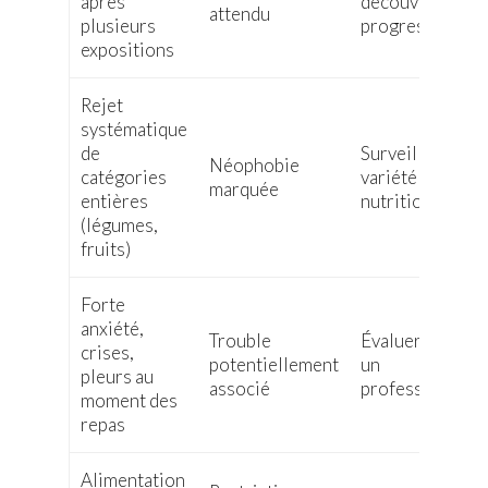
après
découvertes
attendu
plusieurs
progressives
expositions
Rejet
systématique
de
Surveiller la
Néophobie
catégories
variété
marquée
entières
nutritionnelle
(légumes,
fruits)
Forte
anxiété,
Trouble
Évaluer avec
crises,
potentiellement
un
pleurs au
associé
professionnel
moment des
repas
Alimentation