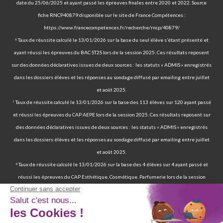
date du 25/06/2025 et ayant passé les épreuves finales entre 2020 et 2022. Source
fiche RNCP40879 disponible sur le site de France Compétences :
https://www.francecompetences.fr/recherche/rncp/40879/
⁶ Taux de réussite calculé le 13/01/2026 sur la base du seul élève s’étant présenté et
ayant réussi les épreuves du BAC ST2S lors de la session 2025. Ces résultats reposent
sur des données déclaratives issues de deux sources : les statuts « ADMIS » enregistrés
dans les dossiers élèves et les réponses au sondage diffusé par emailing entre juillet
et août 2025.
⁷ Taux de réussite calculé le 13/01/2026 sur la base des 113 élèves sur 120 ayant passé
et réussi les épreuves du CAP AEPE lors de la session 2025. Ces résultats reposent sur
des données déclaratives issues de deux sources : les statuts « ADMIS » enregistrés
dans les dossiers élèves et les réponses au sondage diffusé par emailing entre juillet
et août 2025.
⁸ Taux de réussite calculé le 13/01/2026 sur la base des 4 élèves sur 4 ayant passé et
réussi les épreuves du CAP Esthétique, Cosmétique, Parfumerie lors de la session
2025. Ces résultats reposent sur des données déclaratives issues de deux sources : les
statuts « ADMIS » enregistrés dans les dossiers élèves et les réponses au sondage
diffusé par emailing entre juillet et août 2025.