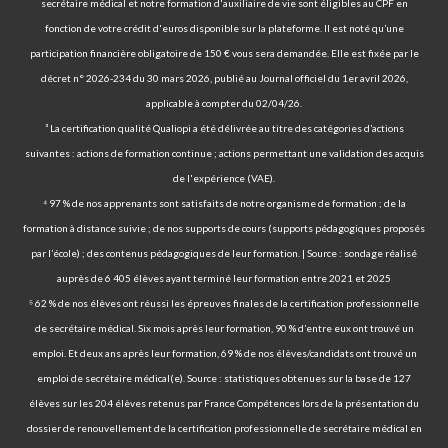
secrétaire médical et notre formation d'auxiliaire de vie sont éligibles au CPF en
fonction de votre crédit d'euros disponible sur la plateforme. Il est noté qu’une
participation financière obligatoire de 150 € vous sera demandée. Elle est fixée par le
décret n° 2026-234 du 30 mars 2026, publié au Journal officiel du 1er avril 2026,
applicable à compter du 02/04/26.
³ La certification qualité Qualiopi a été délivrée au titre des catégories d’actions
suivantes : actions de formation continue ; actions permettant une validation des acquis
de l'expérience (VAE).
⁴ 97 % de nos apprenants sont satisfaits de notre organisme de formation ; de la
formation à distance suivie ; de nos supports de cours (supports pédagogiques proposés
par l’école) ; des contenus pédagogiques de leur formation. | Source : sondage réalisé
auprès de 6 405 élèves ayant terminé leur formation entre 2021 et 2025
⁵ 62 % de nos élèves ont réussi les épreuves finales de la certification professionnelle
de secrétaire médical. Six mois après leur formation, 90 % d’entre eux ont trouvé un
emploi. Et deux ans après leur formation, 69 % de nos élèves/candidats ont trouvé un
emploi de secrétaire médical(e). Source : statistiques obtenues sur la base de 127
élèves sur les 204 élèves retenus par France Compétences lors de la présentation du
dossier de renouvellement de la certification professionnelle de secrétaire médical en