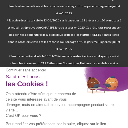
dans les dossiers élèves et les réponses au sondage diffusé par emailing entre juillet
et août 2025.
⁷ Taux de réussite calculé le 13/01/2026 sur la base des 113 élèves sur 120 ayant passé
et réussi les épreuves du CAP AEPE lors de la session 2025. Ces résultats reposent sur
des données déclaratives issues de deux sources : les statuts « ADMIS » enregistrés
dans les dossiers élèves et les réponses au sondage diffusé par emailing entre juillet
et août 2025.
⁸ Taux de réussite calculé le 13/01/2026 sur la base des 4 élèves sur 4 ayant passé et
réussi les épreuves du CAP Esthétique, Cosmétique, Parfumerie lors de la session
2025. Ces résultats reposent sur des données déclaratives issues de deux sources : les
statuts « ADMIS » enregistrés dans les dossiers élèves et les réponses au sondage
diffusé par emailing entre juillet et août 2025.
⁹ 70 % de nos élèves ont d’ailleurs réussi les épreuves finales de la certification
professionnelle d’auxiliaire de vie. | 97 % de nos élèves ont trouvé un emploi six mois
après avoir terminé leur formation certifiante d’auxiliaire de vie. | Deux ans après leur
formation, 90 % d'entre eux ont trouvé un emploi d’auxiliaire de vie. Source : statistiques
obtenues sur la base de 117 élèves sur les 167 élèves retenus par France Compétences
lors de la présentation du dossier de renouvellement de la certification professionnelle