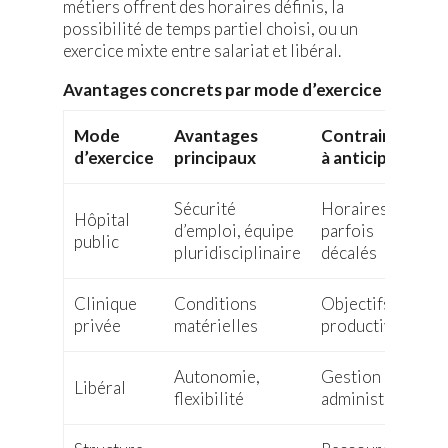
métiers offrent des horaires définis, la
possibilité de temps partiel choisi, ou un
exercice mixte entre salariat et libéral.
Avantages concrets par mode d’exercice
Mode
Avantages
Contraintes
d’exercice
principaux
à anticiper
Sécurité
Horaires
Hôpital
d’emploi, équipe
parfois
public
pluridisciplinaire
décalés
Clinique
Conditions
Objectifs de
privée
matérielles
productivité
Autonomie,
Gestion
Libéral
flexibilité
administrative