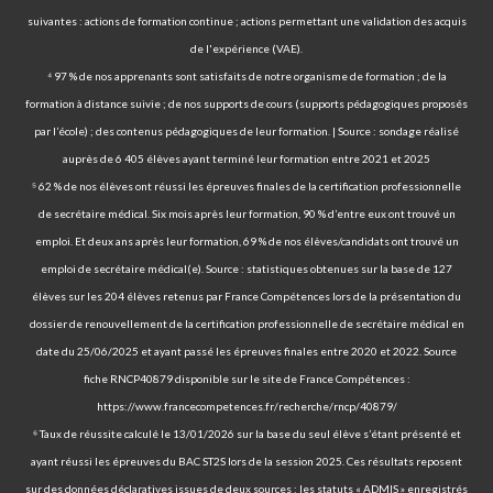
suivantes : actions de formation continue ; actions permettant une validation des acquis
de l'expérience (VAE).
⁴ 97 % de nos apprenants sont satisfaits de notre organisme de formation ; de la
formation à distance suivie ; de nos supports de cours (supports pédagogiques proposés
par l’école) ; des contenus pédagogiques de leur formation. | Source : sondage réalisé
auprès de 6 405 élèves ayant terminé leur formation entre 2021 et 2025
⁵ 62 % de nos élèves ont réussi les épreuves finales de la certification professionnelle
de secrétaire médical. Six mois après leur formation, 90 % d’entre eux ont trouvé un
emploi. Et deux ans après leur formation, 69 % de nos élèves/candidats ont trouvé un
emploi de secrétaire médical(e). Source : statistiques obtenues sur la base de 127
élèves sur les 204 élèves retenus par France Compétences lors de la présentation du
dossier de renouvellement de la certification professionnelle de secrétaire médical en
date du 25/06/2025 et ayant passé les épreuves finales entre 2020 et 2022. Source
fiche RNCP40879 disponible sur le site de France Compétences :
https://www.francecompetences.fr/recherche/rncp/40879/
⁶ Taux de réussite calculé le 13/01/2026 sur la base du seul élève s’étant présenté et
ayant réussi les épreuves du BAC ST2S lors de la session 2025. Ces résultats reposent
sur des données déclaratives issues de deux sources : les statuts « ADMIS » enregistrés