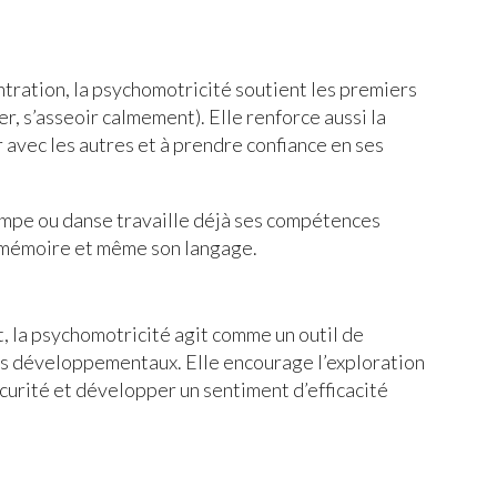
centration, la psychomotricité soutient les premiers
r, s’asseoir calmement). Elle renforce aussi la
r avec les autres et à prendre confiance en ses
impe ou danse travaille déjà ses compétences
sa mémoire et même son langage.
, la psychomotricité agit comme un outil de
es développementaux. Elle encourage l’exploration
curité et développer un sentiment d’efficacité