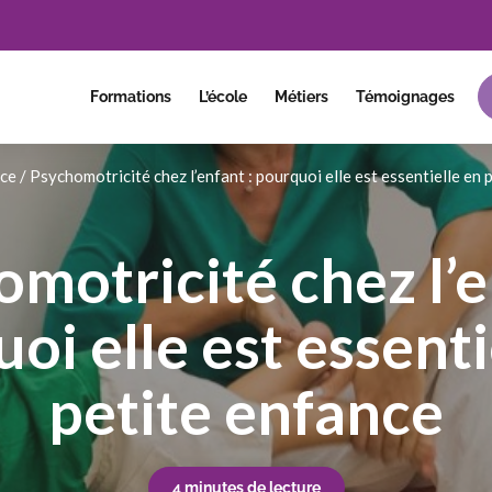
Formations
L’école
Métiers
Témoignages
nce
/
Psychomotricité chez l’enfant : pourquoi elle est essentielle en 
motricité chez l’e
oi elle est essenti
petite enfance
4 minutes de lecture