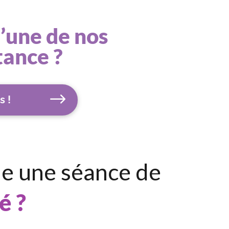
l’une de nos
tance ?
s !
le une séance de
é ?