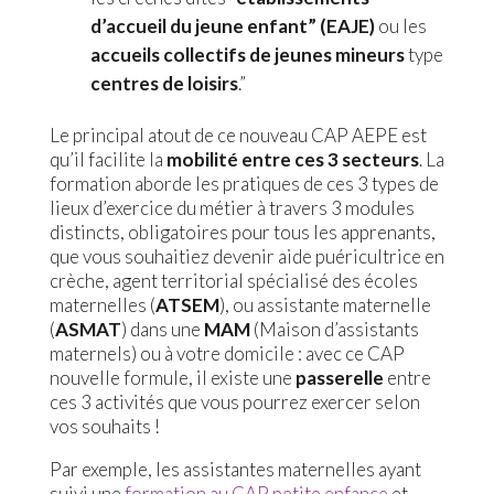
d’accueil du jeune enfant” (EAJE)
ou les
accueils collectifs de jeunes mineurs
type
centres de loisirs
.”
Le principal atout de ce nouveau CAP AEPE est
qu’il facilite la
mobilité entre ces 3 secteurs
. La
formation aborde les pratiques de ces 3 types de
lieux d’exercice du métier à travers 3 modules
distincts, obligatoires pour tous les apprenants,
que vous souhaitiez devenir aide puéricultrice en
crèche, agent territorial spécialisé des écoles
maternelles (
ATSEM
), ou assistante maternelle
(
ASMAT
) dans une
MAM
(Maison d’assistants
maternels) ou à votre domicile : avec ce CAP
nouvelle formule, il existe une
passerelle
entre
ces 3 activités que vous pourrez exercer selon
vos souhaits !
Par exemple, les assistantes maternelles ayant
suivi une
formation au CAP petite enfance
et