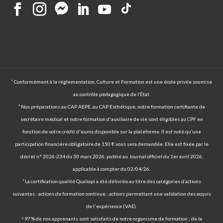
¹ Conformément à la réglementation, Culture et Formation est une école privée soumise
au contrôle pédagogique de l’État.
² Nos préparations au CAP AEPE, au CAP Esthétique, notre formation certifiante de
secrétaire médical et notre formation d'auxiliaire de vie sont éligibles au CPF en
fonction de votre crédit d'euros disponible sur la plateforme. Il est noté qu’une
participation financière obligatoire de 150 € vous sera demandée. Elle est fixée par le
décret n° 2026-234 du 30 mars 2026, publié au Journal officiel du 1er avril 2026,
applicable à compter du 02/04/26.
³ La certification qualité Qualiopi a été délivrée au titre des catégories d’actions
suivantes : actions de formation continue ; actions permettant une validation des acquis
de l'expérience (VAE).
⁴ 97 % de nos apprenants sont satisfaits de notre organisme de formation ; de la