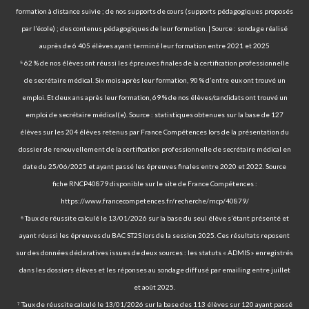
formation à distance suivie ; de nos supports de cours (supports pédagogiques proposés
par l’école) ; des contenus pédagogiques de leur formation. | Source : sondage réalisé
auprès de 6 405 élèves ayant terminé leur formation entre 2021 et 2025
⁵ 62 % de nos élèves ont réussi les épreuves finales de la certification professionnelle
de secrétaire médical. Six mois après leur formation, 90 % d’entre eux ont trouvé un
emploi. Et deux ans après leur formation, 69 % de nos élèves/candidats ont trouvé un
emploi de secrétaire médical(e). Source : statistiques obtenues sur la base de 127
élèves sur les 204 élèves retenus par France Compétences lors de la présentation du
dossier de renouvellement de la certification professionnelle de secrétaire médical en
date du 25/06/2025 et ayant passé les épreuves finales entre 2020 et 2022. Source
fiche RNCP40879 disponible sur le site de France Compétences :
https://www.francecompetences.fr/recherche/rncp/40879/
⁶ Taux de réussite calculé le 13/01/2026 sur la base du seul élève s’étant présenté et
ayant réussi les épreuves du BAC ST2S lors de la session 2025. Ces résultats reposent
sur des données déclaratives issues de deux sources : les statuts « ADMIS » enregistrés
dans les dossiers élèves et les réponses au sondage diffusé par emailing entre juillet
et août 2025.
⁷ Taux de réussite calculé le 13/01/2026 sur la base des 113 élèves sur 120 ayant passé