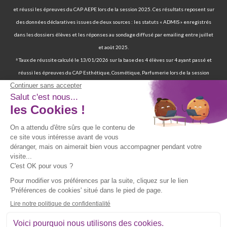
et réussi les épreuves du CAP AEPE lors de la session 2025. Ces résultats reposent sur
des données déclaratives issues de deux sources : les statuts « ADMIS » enregistrés
dans les dossiers élèves et les réponses au sondage diffusé par emailing entre juillet
et août 2025.
⁸ Taux de réussite calculé le 13/01/2026 sur la base des 4 élèves sur 4 ayant passé et
réussi les épreuves du CAP Esthétique, Cosmétique, Parfumerie lors de la session
2025. Ces résultats reposent sur des données déclaratives issues de deux sources : les
statuts « ADMIS » enregistrés dans les dossiers élèves et les réponses au sondage
diffusé par emailing entre juillet et août 2025.
⁹ 70 % de nos élèves ont d’ailleurs réussi les épreuves finales de la certification
professionnelle d’auxiliaire de vie. | 97 % de nos élèves ont trouvé un emploi six mois
après avoir terminé leur formation certifiante d’auxiliaire de vie. | Deux ans après leur
formation, 90 % d'entre eux ont trouvé un emploi d’auxiliaire de vie. Source : statistiques
obtenues sur la base de 117 élèves sur les 167 élèves retenus par France Compétences
lors de la présentation du dossier de renouvellement de la certification professionnelle
d’auxiliaire de vie en date du 19/07/024 et ayant passé les épreuves finales entre 2019
et 2021. Source fiche RNCP39387 disponible sur le site de France Compétences :
https://www.francecompetences.fr/recherche/rncp/39387/