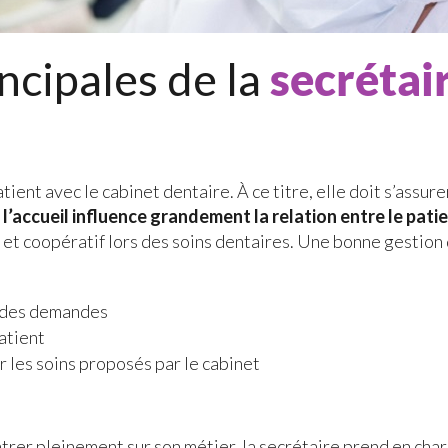
ncipales de la
secrétai
ient avec le cabinet dentaire. À ce titre, elle doit s’assure
 l’accueil influence grandement la relation entre le patie
u et coopératif lors des soins dentaires. Une bonne gestion 
e des demandes
atient
r les soins proposés par le cabinet
trer pleinement sur son métier, la secrétaire prend en cha