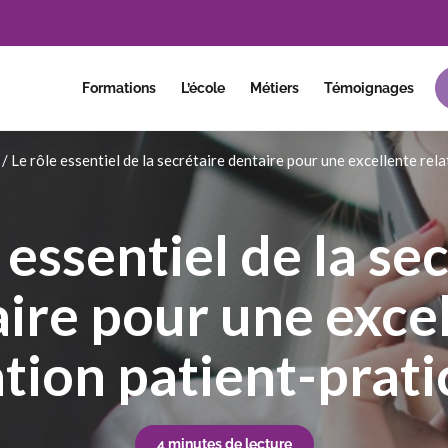
Formations
L’école
Métiers
Témoignages
/
Le rôle essentiel de la secrétaire dentaire pour une excellente rel
 essentiel de la se
ire pour une exce
ation patient-prati
4 minutes de lecture