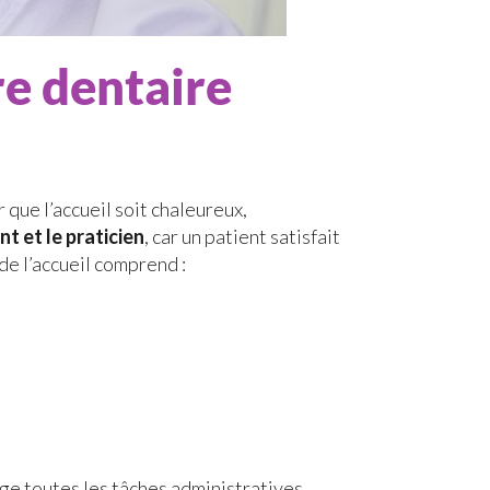
re dentaire
r que l’accueil soit chaleureux,
nt et le praticien
, car un patient satisfait
de l’accueil comprend :
rge toutes les tâches administratives