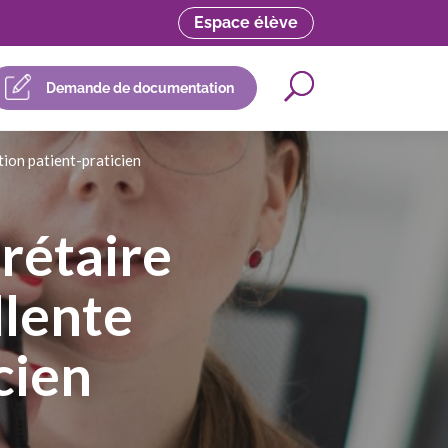
Espace élève
Demande de documentation
ation patient-praticien
crétaire
llente
cien