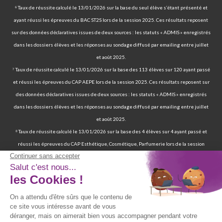
⁶ Taux de réussite calculé le 13/01/2026 sur la base du seul élève s’étant présenté et
ayant réussi les épreuves du BAC ST2S lors de la session 2025. Ces résultats reposent
sur des données déclaratives issues de deux sources : les statuts « ADMIS » enregistrés
dans les dossiers élèves et les réponses au sondage diffusé par emailing entre juillet
et août 2025.
⁷ Taux de réussite calculé le 13/01/2026 sur la base des 113 élèves sur 120 ayant passé
et réussi les épreuves du CAP AEPE lors de la session 2025. Ces résultats reposent sur
des données déclaratives issues de deux sources : les statuts « ADMIS » enregistrés
dans les dossiers élèves et les réponses au sondage diffusé par emailing entre juillet
et août 2025.
⁸ Taux de réussite calculé le 13/01/2026 sur la base des 4 élèves sur 4 ayant passé et
réussi les épreuves du CAP Esthétique, Cosmétique, Parfumerie lors de la session
2025. Ces résultats reposent sur des données déclaratives issues de deux sources : les
statuts « ADMIS » enregistrés dans les dossiers élèves et les réponses au sondage
diffusé par emailing entre juillet et août 2025.
⁹ 70 % de nos élèves ont d’ailleurs réussi les épreuves finales de la certification
professionnelle d’auxiliaire de vie. | 97 % de nos élèves ont trouvé un emploi six mois
après avoir terminé leur formation certifiante d’auxiliaire de vie. | Deux ans après leur