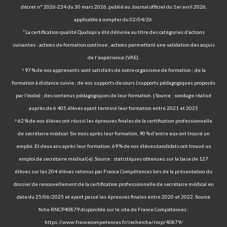
décret n° 2026-234 du 30 mars 2026, publié au Journal officiel du 1er avril 2026,
applicable à compter du 02/04/26.
³ La certification qualité Qualiopi a été délivrée au titre des catégories d’actions
suivantes : actions de formation continue ; actions permettant une validation des acquis
de l'expérience (VAE).
⁴ 97 % de nos apprenants sont satisfaits de notre organisme de formation ; de la
formation à distance suivie ; de nos supports de cours (supports pédagogiques proposés
par l’école) ; des contenus pédagogiques de leur formation. | Source : sondage réalisé
auprès de 6 405 élèves ayant terminé leur formation entre 2021 et 2025
⁵ 62 % de nos élèves ont réussi les épreuves finales de la certification professionnelle
de secrétaire médical. Six mois après leur formation, 90 % d’entre eux ont trouvé un
emploi. Et deux ans après leur formation, 69 % de nos élèves/candidats ont trouvé un
emploi de secrétaire médical(e). Source : statistiques obtenues sur la base de 127
élèves sur les 204 élèves retenus par France Compétences lors de la présentation du
dossier de renouvellement de la certification professionnelle de secrétaire médical en
date du 25/06/2025 et ayant passé les épreuves finales entre 2020 et 2022. Source
fiche RNCP40879 disponible sur le site de France Compétences :
https://www.francecompetences.fr/recherche/rncp/40879/