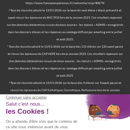
https://www.francecompetences.fr/recherche/rncp/40879/
⁶ Taux de réussite calculé le 13/01/2026 sur la base du seul élève s’étant présenté et
ayant réussi les épreuves du BAC ST2S lors de la session 2025. Ces résultats reposent
sur des données déclaratives issues de deux sources : les statuts « ADMIS » enregistrés
dans les dossiers élèves et les réponses au sondage diffusé par emailing entre juillet
et août 2025.
⁷ Taux de réussite calculé le 13/01/2026 sur la base des 113 élèves sur 120 ayant passé
et réussi les épreuves du CAP AEPE lors de la session 2025. Ces résultats reposent sur
des données déclaratives issues de deux sources : les statuts « ADMIS » enregistrés
dans les dossiers élèves et les réponses au sondage diffusé par emailing entre juillet
et août 2025.
⁸ Taux de réussite calculé le 13/01/2026 sur la base des 4 élèves sur 4 ayant passé et
réussi les épreuves du CAP Esthétique, Cosmétique, Parfumerie lors de la session
2025. Ces résultats reposent sur des données déclaratives issues de deux sources : les
statuts « ADMIS » enregistrés dans les dossiers élèves et les réponses au sondage
diffusé par emailing entre juillet et août 2025.
⁹ 70 % de nos élèves ont d’ailleurs réussi les épreuves finales de la certification
professionnelle d’auxiliaire de vie. | 97 % de nos élèves ont trouvé un emploi six mois