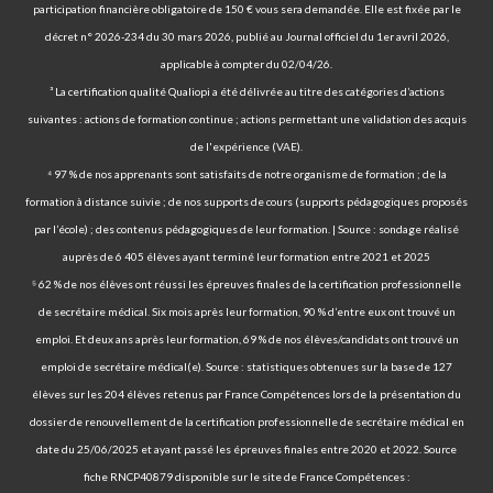
participation financière obligatoire de 150 € vous sera demandée. Elle est fixée par le
décret n° 2026-234 du 30 mars 2026, publié au Journal officiel du 1er avril 2026,
applicable à compter du 02/04/26.
³ La certification qualité Qualiopi a été délivrée au titre des catégories d’actions
suivantes : actions de formation continue ; actions permettant une validation des acquis
de l'expérience (VAE).
⁴ 97 % de nos apprenants sont satisfaits de notre organisme de formation ; de la
formation à distance suivie ; de nos supports de cours (supports pédagogiques proposés
par l’école) ; des contenus pédagogiques de leur formation. | Source : sondage réalisé
auprès de 6 405 élèves ayant terminé leur formation entre 2021 et 2025
⁵ 62 % de nos élèves ont réussi les épreuves finales de la certification professionnelle
de secrétaire médical. Six mois après leur formation, 90 % d’entre eux ont trouvé un
emploi. Et deux ans après leur formation, 69 % de nos élèves/candidats ont trouvé un
emploi de secrétaire médical(e). Source : statistiques obtenues sur la base de 127
élèves sur les 204 élèves retenus par France Compétences lors de la présentation du
dossier de renouvellement de la certification professionnelle de secrétaire médical en
date du 25/06/2025 et ayant passé les épreuves finales entre 2020 et 2022. Source
fiche RNCP40879 disponible sur le site de France Compétences :