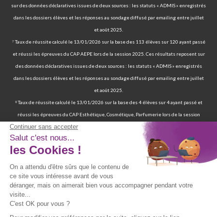
sur des données déclaratives issues de deux sources : les statuts « ADMIS » enregistrés
dans les dossiers élèves et les réponses au sondage diffusé par emailing entre juillet
et août 2025.
⁷ Taux de réussite calculé le 13/01/2026 sur la base des 113 élèves sur 120 ayant passé
et réussi les épreuves du CAP AEPE lors de la session 2025. Ces résultats reposent sur
des données déclaratives issues de deux sources : les statuts « ADMIS » enregistrés
dans les dossiers élèves et les réponses au sondage diffusé par emailing entre juillet
et août 2025.
⁸ Taux de réussite calculé le 13/01/2026 sur la base des 4 élèves sur 4 ayant passé et
réussi les épreuves du CAP Esthétique, Cosmétique, Parfumerie lors de la session
2025. Ces résultats reposent sur des données déclaratives issues de deux sources : les
statuts « ADMIS » enregistrés dans les dossiers élèves et les réponses au sondage
diffusé par emailing entre juillet et août 2025.
⁹ 70 % de nos élèves ont d’ailleurs réussi les épreuves finales de la certification
professionnelle d’auxiliaire de vie. | 97 % de nos élèves ont trouvé un emploi six mois
après avoir terminé leur formation certifiante d’auxiliaire de vie. | Deux ans après leur
formation, 90 % d'entre eux ont trouvé un emploi d’auxiliaire de vie. Source : statistiques
obtenues sur la base de 117 élèves sur les 167 élèves retenus par France Compétences