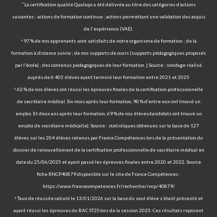
³ La certification qualité Qualiopi a été délivrée au titre des catégories d’actions
suivantes : actions de formation continue ; actions permettant une validation des acquis
de l'expérience (VAE).
⁴ 97 % de nos apprenants sont satisfaits de notre organisme de formation ; de la
formation à distance suivie ; de nos supports de cours (supports pédagogiques proposés
par l’école) ; des contenus pédagogiques de leur formation. | Source : sondage réalisé
auprès de 6 405 élèves ayant terminé leur formation entre 2021 et 2025
⁵ 62 % de nos élèves ont réussi les épreuves finales de la certification professionnelle
de secrétaire médical. Six mois après leur formation, 90 % d’entre eux ont trouvé un
emploi. Et deux ans après leur formation, 69 % de nos élèves/candidats ont trouvé un
emploi de secrétaire médical(e). Source : statistiques obtenues sur la base de 127
élèves sur les 204 élèves retenus par France Compétences lors de la présentation du
dossier de renouvellement de la certification professionnelle de secrétaire médical en
date du 25/06/2025 et ayant passé les épreuves finales entre 2020 et 2022. Source
fiche RNCP40879 disponible sur le site de France Compétences :
https://www.francecompetences.fr/recherche/rncp/40879/
⁶ Taux de réussite calculé le 13/01/2026 sur la base du seul élève s’étant présenté et
ayant réussi les épreuves du BAC ST2S lors de la session 2025. Ces résultats reposent