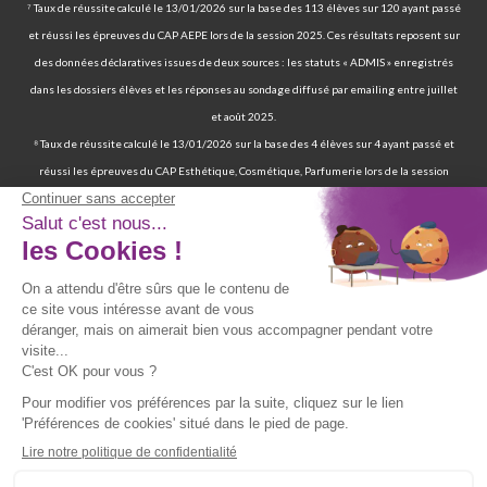
⁷ Taux de réussite calculé le 13/01/2026 sur la base des 113 élèves sur 120 ayant passé
et réussi les épreuves du CAP AEPE lors de la session 2025. Ces résultats reposent sur
des données déclaratives issues de deux sources : les statuts « ADMIS » enregistrés
dans les dossiers élèves et les réponses au sondage diffusé par emailing entre juillet
et août 2025.
⁸ Taux de réussite calculé le 13/01/2026 sur la base des 4 élèves sur 4 ayant passé et
réussi les épreuves du CAP Esthétique, Cosmétique, Parfumerie lors de la session
2025. Ces résultats reposent sur des données déclaratives issues de deux sources : les
statuts « ADMIS » enregistrés dans les dossiers élèves et les réponses au sondage
diffusé par emailing entre juillet et août 2025.
⁹ 70 % de nos élèves ont d’ailleurs réussi les épreuves finales de la certification
professionnelle d’auxiliaire de vie. | 97 % de nos élèves ont trouvé un emploi six mois
après avoir terminé leur formation certifiante d’auxiliaire de vie. | Deux ans après leur
formation, 90 % d'entre eux ont trouvé un emploi d’auxiliaire de vie. Source : statistiques
obtenues sur la base de 117 élèves sur les 167 élèves retenus par France Compétences
lors de la présentation du dossier de renouvellement de la certification professionnelle
d’auxiliaire de vie en date du 19/07/024 et ayant passé les épreuves finales entre 2019
et 2021. Source fiche RNCP39387 disponible sur le site de France Compétences :