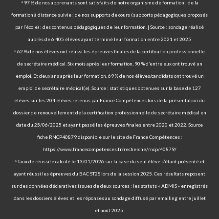
⁴ 97 % de nos apprenants sont satisfaits de notre organisme de formation ; de la
formation à distance suivie ; de nos supports de cours (supports pédagogiques proposés
par l’école) ; des contenus pédagogiques de leur formation. | Source : sondage réalisé
auprès de 6 405 élèves ayant terminé leur formation entre 2021 et 2025
⁵ 62 % de nos élèves ont réussi les épreuves finales de la certification professionnelle
de secrétaire médical. Six mois après leur formation, 90 % d’entre eux ont trouvé un
emploi. Et deux ans après leur formation, 69 % de nos élèves/candidats ont trouvé un
emploi de secrétaire médical(e). Source : statistiques obtenues sur la base de 127
élèves sur les 204 élèves retenus par France Compétences lors de la présentation du
dossier de renouvellement de la certification professionnelle de secrétaire médical en
date du 25/06/2025 et ayant passé les épreuves finales entre 2020 et 2022. Source
fiche RNCP40879 disponible sur le site de France Compétences :
https://www.francecompetences.fr/recherche/rncp/40879/
⁶ Taux de réussite calculé le 13/01/2026 sur la base du seul élève s’étant présenté et
ayant réussi les épreuves du BAC ST2S lors de la session 2025. Ces résultats reposent
sur des données déclaratives issues de deux sources : les statuts « ADMIS » enregistrés
dans les dossiers élèves et les réponses au sondage diffusé par emailing entre juillet
et août 2025.