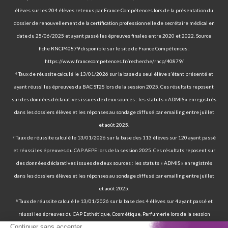
élèves sur les 204 élèves retenus par France Compétences lors de la présentation du
dossier de renouvellement de la certification professionnelle de secrétaire médical en
date du 25/06/2025 et ayant passé les épreuves finales entre 2020 et 2022. Source
fiche RNCP40879 disponible sur le site de France Compétences :
https://www.francecompetences.fr/recherche/rncp/40879/
⁶ Taux de réussite calculé le 13/01/2026 sur la base du seul élève s’étant présenté et
ayant réussi les épreuves du BAC ST2S lors de la session 2025. Ces résultats reposent
sur des données déclaratives issues de deux sources : les statuts « ADMIS » enregistrés
dans les dossiers élèves et les réponses au sondage diffusé par emailing entre juillet
et août 2025.
⁷ Taux de réussite calculé le 13/01/2026 sur la base des 113 élèves sur 120 ayant passé
et réussi les épreuves du CAP AEPE lors de la session 2025. Ces résultats reposent sur
des données déclaratives issues de deux sources : les statuts « ADMIS » enregistrés
dans les dossiers élèves et les réponses au sondage diffusé par emailing entre juillet
et août 2025.
⁸ Taux de réussite calculé le 13/01/2026 sur la base des 4 élèves sur 4 ayant passé et
réussi les épreuves du CAP Esthétique, Cosmétique, Parfumerie lors de la session
2025. Ces résultats reposent sur des données déclaratives issues de deux sources : les