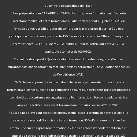
au contrôle pédagogique de l’État.
² Nos préparations au CAP AEPE, au CAP Esthétique, notre formation certifiante de
secrétaire médical et notre formation d'auxiliaire de vie sont éligibles au CPF en
fonction de votre crédit d'euros disponible sur la plateforme. Il est noté qu’une
participation financière obligatoire de 150 € vous sera demandée. Elle est fixée par le
décret n° 2026-234 du 30 mars 2026, publié au Journal officiel du 1er avril 2026,
applicable à compter du 02/04/26.
³ La certification qualité Qualiopi a été délivrée au titre des catégories d’actions
suivantes : actions de formation continue ; actions permettant une validation des acquis
de l'expérience (VAE).
⁴ 97 % de nos apprenants sont satisfaits de notre organisme de formation ; de la
formation à distance suivie ; de nos supports de cours (supports pédagogiques proposés
par l’école) ; des contenus pédagogiques de leur formation. | Source : sondage réalisé
auprès de 6 405 élèves ayant terminé leur formation entre 2021 et 2025
⁵ 62 % de nos élèves ont réussi les épreuves finales de la certification professionnelle
de secrétaire médical. Six mois après leur formation, 90 % d’entre eux ont trouvé un
emploi. Et deux ans après leur formation, 69 % de nos élèves/candidats ont trouvé un
emploi de secrétaire médical(e). Source : statistiques obtenues sur la base de 127