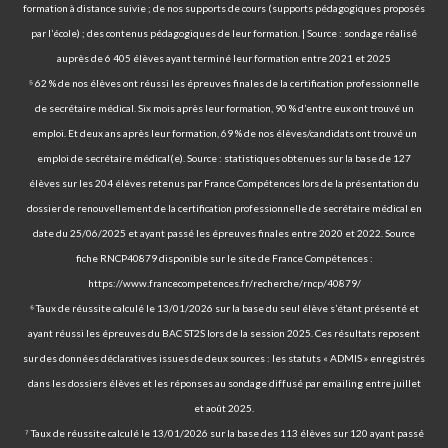
formation à distance suivie ; de nos supports de cours (supports pédagogiques proposés
par l’école) ; des contenus pédagogiques de leur formation. | Source : sondage réalisé
auprès de 6 405 élèves ayant terminé leur formation entre 2021 et 2025
⁵ 62 % de nos élèves ont réussi les épreuves finales de la certification professionnelle
de secrétaire médical. Six mois après leur formation, 90 % d’entre eux ont trouvé un
emploi. Et deux ans après leur formation, 69 % de nos élèves/candidats ont trouvé un
emploi de secrétaire médical(e). Source : statistiques obtenues sur la base de 127
élèves sur les 204 élèves retenus par France Compétences lors de la présentation du
dossier de renouvellement de la certification professionnelle de secrétaire médical en
date du 25/06/2025 et ayant passé les épreuves finales entre 2020 et 2022. Source
fiche RNCP40879 disponible sur le site de France Compétences :
https://www.francecompetences.fr/recherche/rncp/40879/
⁶ Taux de réussite calculé le 13/01/2026 sur la base du seul élève s’étant présenté et
ayant réussi les épreuves du BAC ST2S lors de la session 2025. Ces résultats reposent
sur des données déclaratives issues de deux sources : les statuts « ADMIS » enregistrés
dans les dossiers élèves et les réponses au sondage diffusé par emailing entre juillet
et août 2025.
⁷ Taux de réussite calculé le 13/01/2026 sur la base des 113 élèves sur 120 ayant passé