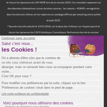
et réussi les épreuves du CAP AEPE lors de la session 2025. Ces résultats reposent sur
des données déclaratives issues de deux sources : les statuts « ADMIS » enregistrés
dans les dossiers élèves et les réponses au sondage diffusé par emailing entre juillet
et août 2025.
⁸ Taux de réussite calculé le 13/01/2026 sur la base des 4 élèves sur 4 ayant passé et
réussi les épreuves du CAP Esthétique, Cosmétique, Parfumerie lors de la session
2025. Ces résultats reposent sur des données déclaratives issues de deux sources : les
statuts « ADMIS » enregistrés dans les dossiers élèves et les réponses au sondage
diffusé par emailing entre juillet et août 2025.
⁹ 70 % de nos élèves ont d’ailleurs réussi les épreuves finales de la certification
professionnelle d’auxiliaire de vie. | 97 % de nos élèves ont trouvé un emploi six mois
après avoir terminé leur formation certifiante d’auxiliaire de vie. | Deux ans après leur
formation, 90 % d'entre eux ont trouvé un emploi d’auxiliaire de vie. Source : statistiques
obtenues sur la base de 117 élèves sur les 167 élèves retenus par France Compétences
lors de la présentation du dossier de renouvellement de la certification professionnelle
d’auxiliaire de vie en date du 19/07/024 et ayant passé les épreuves finales entre 2019
et 2021. Source fiche RNCP39387 disponible sur le site de France Compétences :
https://www.francecompetences.fr/recherche/rncp/39387/