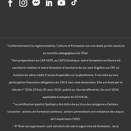
¹ Conformément à la réglementation, Culture et Formation est une école privée soumise
au contrôle pédagogique de l’État.
² Nos préparations au CAP AEPE, au CAP Esthétique, notre formation certifiante de
secrétaire médical et notre formation d'auxiliaire de vie sont éligibles au CPF en
fonction de votre crédit d'euros disponible sur la plateforme. Il est noté qu’une
participation financière obligatoire de 150 € vous sera demandée. Elle est fixée par le
décret n° 2026-234 du 30 mars 2026, publié au Journal officiel du 1er avril 2026,
applicable à compter du 02/04/26.
³ La certification qualité Qualiopi a été délivrée au titre des catégories d’actions
suivantes : actions de formation continue ; actions permettant une validation des acquis
de l'expérience (VAE).
⁴ 97 % de nos apprenants sont satisfaits de notre organisme de formation ; de la