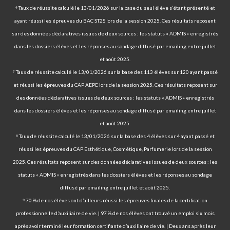
⁶ Taux de réussite calculé le 13/01/2026 sur la base du seul élève s’étant présenté et
ayant réussi les épreuves du BAC ST2S lors de la session 2025. Ces résultats reposent
sur des données déclaratives issues de deux sources : les statuts « ADMIS » enregistrés
dans les dossiers élèves et les réponses au sondage diffusé par emailing entre juillet
et août 2025.
⁷ Taux de réussite calculé le 13/01/2026 sur la base des 113 élèves sur 120 ayant passé
et réussi les épreuves du CAP AEPE lors de la session 2025. Ces résultats reposent sur
des données déclaratives issues de deux sources : les statuts « ADMIS » enregistrés
dans les dossiers élèves et les réponses au sondage diffusé par emailing entre juillet
et août 2025.
⁸ Taux de réussite calculé le 13/01/2026 sur la base des 4 élèves sur 4 ayant passé et
réussi les épreuves du CAP Esthétique, Cosmétique, Parfumerie lors de la session
2025. Ces résultats reposent sur des données déclaratives issues de deux sources : les
statuts « ADMIS » enregistrés dans les dossiers élèves et les réponses au sondage
diffusé par emailing entre juillet et août 2025.
⁹ 70 % de nos élèves ont d’ailleurs réussi les épreuves finales de la certification
professionnelle d’auxiliaire de vie. | 97 % de nos élèves ont trouvé un emploi six mois
après avoir terminé leur formation certifiante d’auxiliaire de vie. | Deux ans après leur