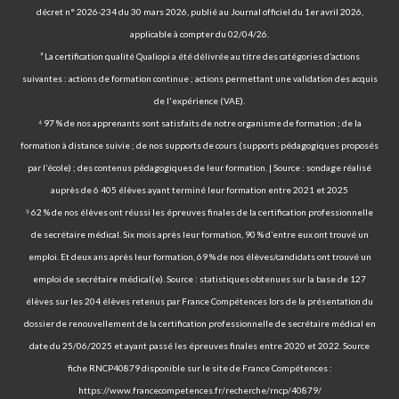
décret n° 2026-234 du 30 mars 2026, publié au Journal officiel du 1er avril 2026,
applicable à compter du 02/04/26.
³ La certification qualité Qualiopi a été délivrée au titre des catégories d’actions
suivantes : actions de formation continue ; actions permettant une validation des acquis
de l'expérience (VAE).
⁴ 97 % de nos apprenants sont satisfaits de notre organisme de formation ; de la
formation à distance suivie ; de nos supports de cours (supports pédagogiques proposés
par l’école) ; des contenus pédagogiques de leur formation. | Source : sondage réalisé
auprès de 6 405 élèves ayant terminé leur formation entre 2021 et 2025
⁵ 62 % de nos élèves ont réussi les épreuves finales de la certification professionnelle
de secrétaire médical. Six mois après leur formation, 90 % d’entre eux ont trouvé un
emploi. Et deux ans après leur formation, 69 % de nos élèves/candidats ont trouvé un
emploi de secrétaire médical(e). Source : statistiques obtenues sur la base de 127
élèves sur les 204 élèves retenus par France Compétences lors de la présentation du
dossier de renouvellement de la certification professionnelle de secrétaire médical en
date du 25/06/2025 et ayant passé les épreuves finales entre 2020 et 2022. Source
fiche RNCP40879 disponible sur le site de France Compétences :
https://www.francecompetences.fr/recherche/rncp/40879/