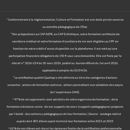
¹ Conformément à la réglementation, Culture et Formation est une école privée soumise
au contrôle pédagogique de l’État.
² Nos préparations au CAP AEPE, au CAP Esthétique, notre formation certifiante de
secrétaire médical et notre formation d'auxiliaire de vie sont éligibles au CPF en
fonction de votre crédit d'euros disponible sur la plateforme. Il est noté qu’une
participation financière obligatoire de 150 € vous sera demandée. Elle est fixée par le
décret n° 2026-234 du 30 mars 2026, publié au Journal officiel du 1er avril 2026,
applicable à compter du 02/04/26.
³ La certification qualité Qualiopi a été délivrée au titre des catégories d’actions
suivantes : actions de formation continue ; actions permettant une validation des acquis
de l'expérience (VAE).
⁴ 97 % de nos apprenants sont satisfaits de notre organisme de formation ; de la
formation à distance suivie ; de nos supports de cours (supports pédagogiques proposés
par l’école) ; des contenus pédagogiques de leur formation. | Source : sondage réalisé
auprès de 6 405 élèves ayant terminé leur formation entre 2021 et 2025
⁵ 62 % de nos élèves ont réussi les épreuves finales de la certification professionnelle