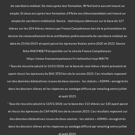
de secrétaire médical. Six mois après leur formation, 90 % d’entre eux ont trouvé un
emploi. Et deux ans après leur formation, 69 % de nos élèves/candidats ont trouvé un
emploi de secrétaire médical(e). Source : statistiques obtenues sur la base de 127
élèves sur les 204 élèves retenus par France Compétences lors de la présentation du
dossier de renouvellement de la certification professionnelle de secrétaire médical en
date du 25/06/2025 et ayant passé les épreuves finales entre 2020 et 2022. Source
fiche RNCP40879 disponible sur le site de France Compétences :
https://www.francecompetences.fr/recherche/rncp/40879/
⁶ Taux de réussite calculé le 13/01/2026 sur la base du seul élève s’étant présenté et
ayant réussi les épreuves du BAC ST2S lors de la session 2025. Ces résultats reposent
sur des données déclaratives issues de deux sources : les statuts « ADMIS » enregistrés
dans les dossiers élèves et les réponses au sondage diffusé par emailing entre juillet
et août 2025.
⁷ Taux de réussite calculé le 13/01/2026 sur la base des 113 élèves sur 120 ayant passé
et réussi les épreuves du CAP AEPE lors de la session 2025. Ces résultats reposent sur
des données déclaratives issues de deux sources : les statuts « ADMIS » enregistrés
dans les dossiers élèves et les réponses au sondage diffusé par emailing entre juillet
et août 2025.