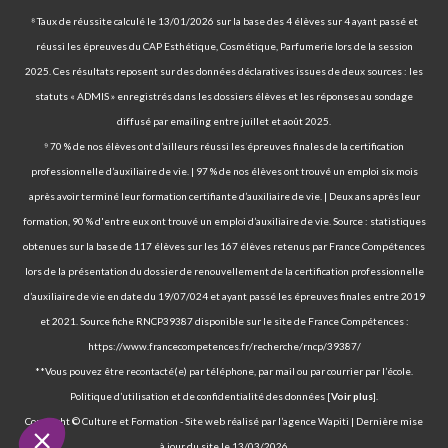
⁸ Taux de réussite calculé le 13/01/2026 sur la base des 4 élèves sur 4 ayant passé et
réussi les épreuves du CAP Esthétique, Cosmétique, Parfumerie lors de la session
2025. Ces résultats reposent sur des données déclaratives issues de deux sources : les
statuts « ADMIS » enregistrés dans les dossiers élèves et les réponses au sondage
diffusé par emailing entre juillet et août 2025.
⁹ 70 % de nos élèves ont d’ailleurs réussi les épreuves finales de la certification
professionnelle d’auxiliaire de vie. | 97 % de nos élèves ont trouvé un emploi six mois
après avoir terminé leur formation certifiante d’auxiliaire de vie. | Deux ans après leur
formation, 90 % d'entre eux ont trouvé un emploi d’auxiliaire de vie. Source : statistiques
obtenues sur la base de 117 élèves sur les 167 élèves retenus par France Compétences
lors de la présentation du dossier de renouvellement de la certification professionnelle
d’auxiliaire de vie en date du 19/07/024 et ayant passé les épreuves finales entre 2019
et 2021. Source fiche RNCP39387 disponible sur le site de France Compétences :
https://www.francecompetences.fr/recherche/rncp/39387/
**Vous pouvez être recontacté(e) par téléphone, par mail ou par courrier par l’école.
Politique d’utilisation et de confidentialité des données [
Voir plus
].
Copyright © Culture et Formation - Site web réalisé par l’agence Wapiti | Dernière mise
à jour du site le 13/03/2026