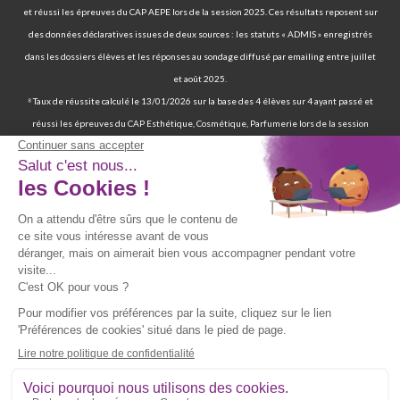
et réussi les épreuves du CAP AEPE lors de la session 2025. Ces résultats reposent sur
des données déclaratives issues de deux sources : les statuts « ADMIS » enregistrés
dans les dossiers élèves et les réponses au sondage diffusé par emailing entre juillet
et août 2025.
⁸ Taux de réussite calculé le 13/01/2026 sur la base des 4 élèves sur 4 ayant passé et
réussi les épreuves du CAP Esthétique, Cosmétique, Parfumerie lors de la session
2025. Ces résultats reposent sur des données déclaratives issues de deux sources : les
statuts « ADMIS » enregistrés dans les dossiers élèves et les réponses au sondage
diffusé par emailing entre juillet et août 2025.
⁹ 70 % de nos élèves ont d’ailleurs réussi les épreuves finales de la certification
professionnelle d’auxiliaire de vie. | 97 % de nos élèves ont trouvé un emploi six mois
après avoir terminé leur formation certifiante d’auxiliaire de vie. | Deux ans après leur
formation, 90 % d'entre eux ont trouvé un emploi d’auxiliaire de vie. Source : statistiques
obtenues sur la base de 117 élèves sur les 167 élèves retenus par France Compétences
lors de la présentation du dossier de renouvellement de la certification professionnelle
d’auxiliaire de vie en date du 19/07/024 et ayant passé les épreuves finales entre 2019
et 2021. Source fiche RNCP39387 disponible sur le site de France Compétences :
https://www.francecompetences.fr/recherche/rncp/39387/