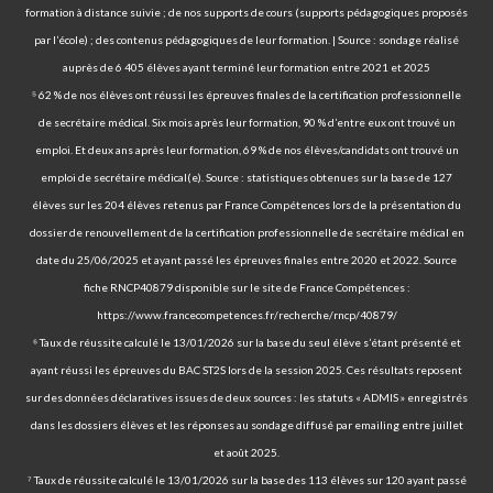
formation à distance suivie ; de nos supports de cours (supports pédagogiques proposés
par l’école) ; des contenus pédagogiques de leur formation. | Source : sondage réalisé
auprès de 6 405 élèves ayant terminé leur formation entre 2021 et 2025
⁵ 62 % de nos élèves ont réussi les épreuves finales de la certification professionnelle
de secrétaire médical. Six mois après leur formation, 90 % d’entre eux ont trouvé un
emploi. Et deux ans après leur formation, 69 % de nos élèves/candidats ont trouvé un
emploi de secrétaire médical(e). Source : statistiques obtenues sur la base de 127
élèves sur les 204 élèves retenus par France Compétences lors de la présentation du
dossier de renouvellement de la certification professionnelle de secrétaire médical en
date du 25/06/2025 et ayant passé les épreuves finales entre 2020 et 2022. Source
fiche RNCP40879 disponible sur le site de France Compétences :
https://www.francecompetences.fr/recherche/rncp/40879/
⁶ Taux de réussite calculé le 13/01/2026 sur la base du seul élève s’étant présenté et
ayant réussi les épreuves du BAC ST2S lors de la session 2025. Ces résultats reposent
sur des données déclaratives issues de deux sources : les statuts « ADMIS » enregistrés
dans les dossiers élèves et les réponses au sondage diffusé par emailing entre juillet
et août 2025.
⁷ Taux de réussite calculé le 13/01/2026 sur la base des 113 élèves sur 120 ayant passé