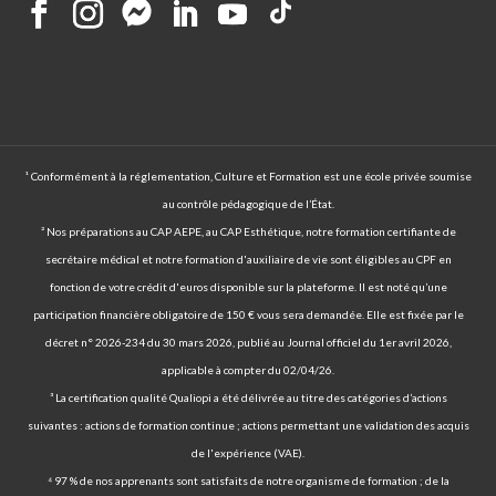
¹ Conformément à la réglementation, Culture et Formation est une école privée soumise
au contrôle pédagogique de l’État.
² Nos préparations au CAP AEPE, au CAP Esthétique, notre formation certifiante de
secrétaire médical et notre formation d'auxiliaire de vie sont éligibles au CPF en
fonction de votre crédit d'euros disponible sur la plateforme. Il est noté qu’une
participation financière obligatoire de 150 € vous sera demandée. Elle est fixée par le
décret n° 2026-234 du 30 mars 2026, publié au Journal officiel du 1er avril 2026,
applicable à compter du 02/04/26.
³ La certification qualité Qualiopi a été délivrée au titre des catégories d’actions
suivantes : actions de formation continue ; actions permettant une validation des acquis
de l'expérience (VAE).
⁴ 97 % de nos apprenants sont satisfaits de notre organisme de formation ; de la