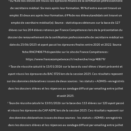
⁵ 62 % de nos élèves ont réussi les épreuves finales de la certification professionnelle
de secrétaire médical. Six mois après leur formation, 90 % d’entre eux ont trouvé un
emploi. Et deux ans après leur formation, 69 % de nos élèves/candidats ont trouvé un
emploi de secrétaire médical(e). Source : statistiques obtenues sur la base de 127
élèves sur les 204 élèves retenus par France Compétences lors de la présentation du
dossier de renouvellement de la certification professionnelle de secrétaire médical en
date du 25/06/2025 et ayant passé les épreuves finales entre 2020 et 2022. Source
fiche RNCP40879 disponible sur le site de France Compétences :
https://www.francecompetences.fr/recherche/rncp/40879/
⁶ Taux de réussite calculé le 13/01/2026 sur la base du seul élève s’étant présenté et
ayant réussi les épreuves du BAC ST2S lors de la session 2025. Ces résultats reposent
sur des données déclaratives issues de deux sources : les statuts « ADMIS » enregistrés
dans les dossiers élèves et les réponses au sondage diffusé par emailing entre juillet
et août 2025.
⁷ Taux de réussite calculé le 13/01/2026 sur la base des 113 élèves sur 120 ayant passé
et réussi les épreuves du CAP AEPE lors de la session 2025. Ces résultats reposent sur
des données déclaratives issues de deux sources : les statuts « ADMIS » enregistrés
dans les dossiers élèves et les réponses au sondage diffusé par emailing entre juillet