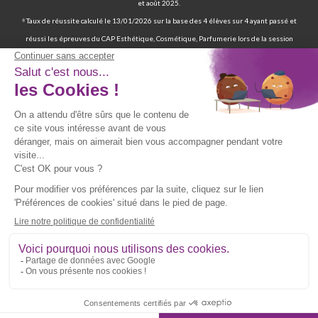
et août 2025.
⁸ Taux de réussite calculé le 13/01/2026 sur la base des 4 élèves sur 4 ayant passé et
réussi les épreuves du CAP Esthétique, Cosmétique, Parfumerie lors de la session
2025. Ces résultats reposent sur des données déclaratives issues de deux sources : les
statuts « ADMIS » enregistrés dans les dossiers élèves et les réponses au sondage
diffusé par emailing entre juillet et août 2025.
⁹ 70 % de nos élèves ont d’ailleurs réussi les épreuves finales de la certification
professionnelle d’auxiliaire de vie. | 97 % de nos élèves ont trouvé un emploi six mois
après avoir terminé leur formation certifiante d’auxiliaire de vie. | Deux ans après leur
formation, 90 % d'entre eux ont trouvé un emploi d’auxiliaire de vie. Source : statistiques
obtenues sur la base de 117 élèves sur les 167 élèves retenus par France Compétences
lors de la présentation du dossier de renouvellement de la certification professionnelle
d’auxiliaire de vie en date du 19/07/024 et ayant passé les épreuves finales entre 2019
et 2021. Source fiche RNCP39387 disponible sur le site de France Compétences :
https://www.francecompetences.fr/recherche/rncp/39387/
**Vous pouvez être recontacté(e) par téléphone, par mail ou par courrier par l’école.
Politique d’utilisation et de confidentialité des données [
Voir plus
].
Copyright © Culture et Formation - Site web réalisé par l’agence Wapiti | Dernière mise