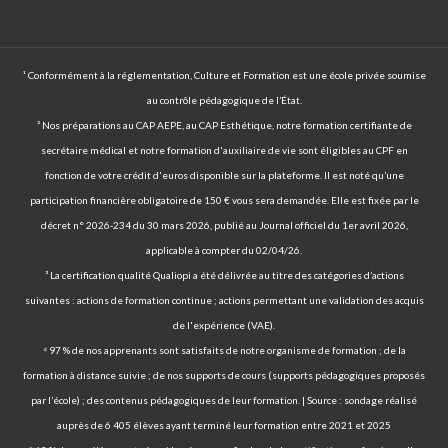
¹ Conformément à la réglementation, Culture et Formation est une école privée soumise
au contrôle pédagogique de l’État.
² Nos préparations au CAP AEPE, au CAP Esthétique, notre formation certifiante de
secrétaire médical et notre formation d'auxiliaire de vie sont éligibles au CPF en
fonction de votre crédit d'euros disponible sur la plateforme. Il est noté qu’une
participation financière obligatoire de 150 € vous sera demandée. Elle est fixée par le
décret n° 2026-234 du 30 mars 2026, publié au Journal officiel du 1er avril 2026,
applicable à compter du 02/04/26.
³ La certification qualité Qualiopi a été délivrée au titre des catégories d’actions
suivantes : actions de formation continue ; actions permettant une validation des acquis
de l'expérience (VAE).
⁴ 97 % de nos apprenants sont satisfaits de notre organisme de formation ; de la
formation à distance suivie ; de nos supports de cours (supports pédagogiques proposés
par l’école) ; des contenus pédagogiques de leur formation. | Source : sondage réalisé
auprès de 6 405 élèves ayant terminé leur formation entre 2021 et 2025