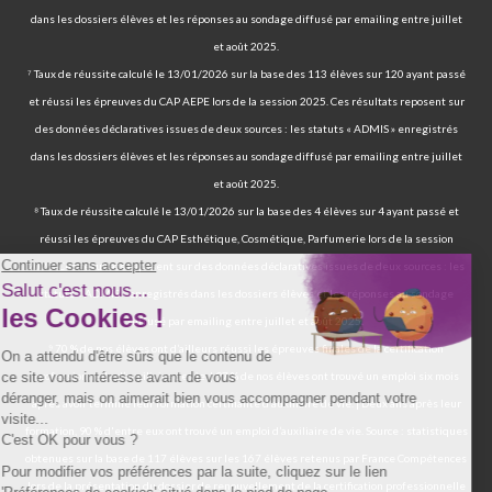
dans les dossiers élèves et les réponses au sondage diffusé par emailing entre juillet
et août 2025.
⁷ Taux de réussite calculé le 13/01/2026 sur la base des 113 élèves sur 120 ayant passé
et réussi les épreuves du CAP AEPE lors de la session 2025. Ces résultats reposent sur
des données déclaratives issues de deux sources : les statuts « ADMIS » enregistrés
dans les dossiers élèves et les réponses au sondage diffusé par emailing entre juillet
et août 2025.
⁸ Taux de réussite calculé le 13/01/2026 sur la base des 4 élèves sur 4 ayant passé et
réussi les épreuves du CAP Esthétique, Cosmétique, Parfumerie lors de la session
2025. Ces résultats reposent sur des données déclaratives issues de deux sources : les
statuts « ADMIS » enregistrés dans les dossiers élèves et les réponses au sondage
diffusé par emailing entre juillet et août 2025.
⁹ 70 % de nos élèves ont d’ailleurs réussi les épreuves finales de la certification
professionnelle d’auxiliaire de vie. | 97 % de nos élèves ont trouvé un emploi six mois
après avoir terminé leur formation certifiante d’auxiliaire de vie. | Deux ans après leur
formation, 90 % d'entre eux ont trouvé un emploi d’auxiliaire de vie. Source : statistiques
obtenues sur la base de 117 élèves sur les 167 élèves retenus par France Compétences
lors de la présentation du dossier de renouvellement de la certification professionnelle