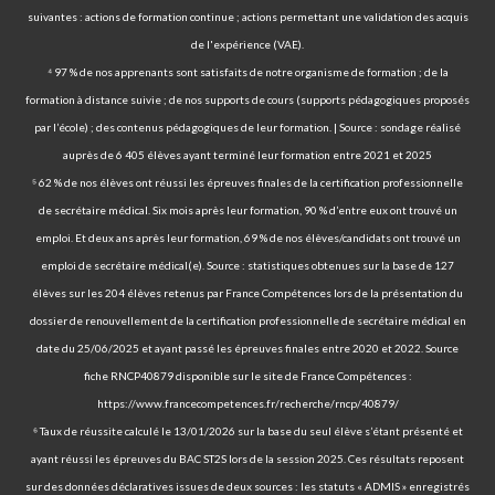
suivantes : actions de formation continue ; actions permettant une validation des acquis
de l'expérience (VAE).
⁴ 97 % de nos apprenants sont satisfaits de notre organisme de formation ; de la
formation à distance suivie ; de nos supports de cours (supports pédagogiques proposés
par l’école) ; des contenus pédagogiques de leur formation. | Source : sondage réalisé
auprès de 6 405 élèves ayant terminé leur formation entre 2021 et 2025
⁵ 62 % de nos élèves ont réussi les épreuves finales de la certification professionnelle
de secrétaire médical. Six mois après leur formation, 90 % d’entre eux ont trouvé un
emploi. Et deux ans après leur formation, 69 % de nos élèves/candidats ont trouvé un
emploi de secrétaire médical(e). Source : statistiques obtenues sur la base de 127
élèves sur les 204 élèves retenus par France Compétences lors de la présentation du
dossier de renouvellement de la certification professionnelle de secrétaire médical en
date du 25/06/2025 et ayant passé les épreuves finales entre 2020 et 2022. Source
fiche RNCP40879 disponible sur le site de France Compétences :
https://www.francecompetences.fr/recherche/rncp/40879/
⁶ Taux de réussite calculé le 13/01/2026 sur la base du seul élève s’étant présenté et
ayant réussi les épreuves du BAC ST2S lors de la session 2025. Ces résultats reposent
sur des données déclaratives issues de deux sources : les statuts « ADMIS » enregistrés