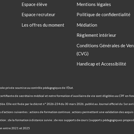
Espace élève
Mentions légales
Espace recruteur
Politique de confidentialité
Les offres du moment
Médiation
Règlement intérieur
Conditions Générales de Ven
(CVG)
Handicap et Accessibilité
ole privée soumise au contrôle pédagogique de l’État.
rtifiante de secrétaire médical et notre formation d'auxiliaire de vie sont éligibles au CPF en fonc
ée. Elle est fixée par le décret n° 2026-234 du 30 mars 2026, publié au Journal officiel du 1er avr
ies d’actions suivantes : actions de formation continue ; actions permettant une validation des acqui
tion ; de la formation à distance suivie ; de nos supports de cours (supports pédagogiques proposés
ion entre 2021 et 2025