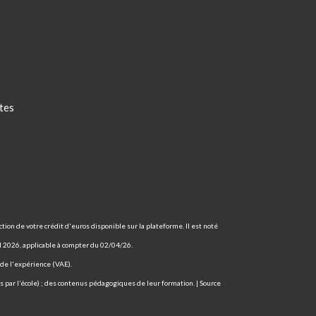
tes
tion de votre crédit d'euros disponible sur la plateforme. Il est noté
il 2026, applicable à compter du 02/04/26.
s de l'expérience (VAE).
 par l’école) ; des contenus pédagogiques de leur formation. | Source