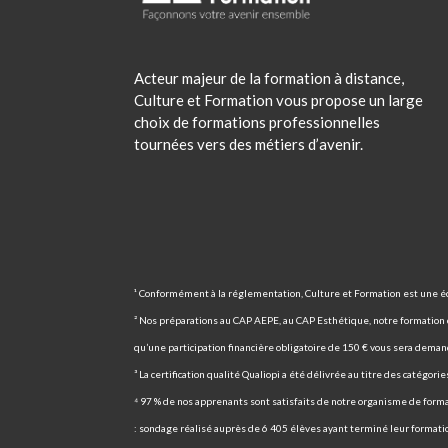
Acteur majeur de la formation à distance,
Culture et Formation vous propose un large
choix de formations professionnelles
tournées vers des métiers d’avenir.
¹ Conformément à la réglementation, Culture et Formation est une éc
² Nos préparations au CAP AEPE, au CAP Esthétique, notre formation ce
qu’une participation financière obligatoire de 150 € vous sera demand
³ La certification qualité Qualiopi a été délivrée au titre des catégor
⁴ 97 % de nos apprenants sont satisfaits de notre organisme de forma
: sondage réalisé auprès de 6 405 élèves ayant terminé leur format