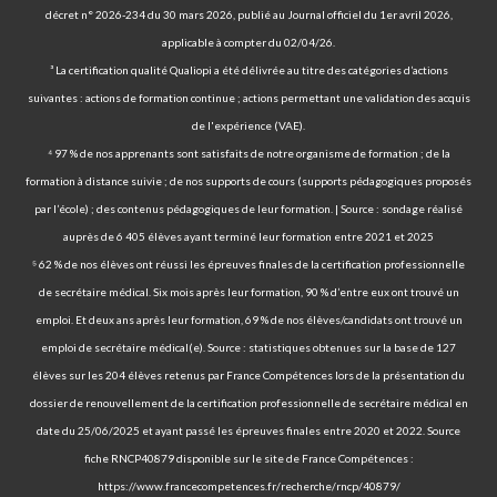
décret n° 2026-234 du 30 mars 2026, publié au Journal officiel du 1er avril 2026,
applicable à compter du 02/04/26.
³ La certification qualité Qualiopi a été délivrée au titre des catégories d’actions
suivantes : actions de formation continue ; actions permettant une validation des acquis
de l'expérience (VAE).
⁴ 97 % de nos apprenants sont satisfaits de notre organisme de formation ; de la
formation à distance suivie ; de nos supports de cours (supports pédagogiques proposés
par l’école) ; des contenus pédagogiques de leur formation. | Source : sondage réalisé
auprès de 6 405 élèves ayant terminé leur formation entre 2021 et 2025
⁵ 62 % de nos élèves ont réussi les épreuves finales de la certification professionnelle
de secrétaire médical. Six mois après leur formation, 90 % d’entre eux ont trouvé un
emploi. Et deux ans après leur formation, 69 % de nos élèves/candidats ont trouvé un
emploi de secrétaire médical(e). Source : statistiques obtenues sur la base de 127
élèves sur les 204 élèves retenus par France Compétences lors de la présentation du
dossier de renouvellement de la certification professionnelle de secrétaire médical en
date du 25/06/2025 et ayant passé les épreuves finales entre 2020 et 2022. Source
fiche RNCP40879 disponible sur le site de France Compétences :
https://www.francecompetences.fr/recherche/rncp/40879/