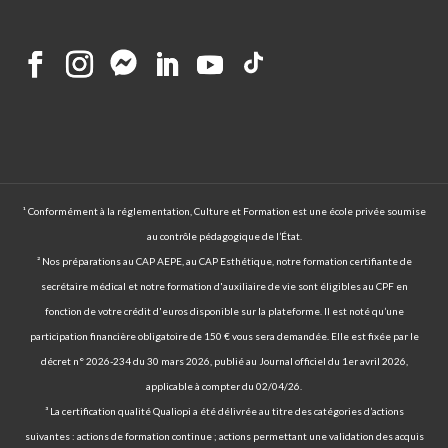
¹ Conformément à la réglementation, Culture et Formation est une école privée soumise
au contrôle pédagogique de l’État.
² Nos préparations au CAP AEPE, au CAP Esthétique, notre formation certifiante de
secrétaire médical et notre formation d'auxiliaire de vie sont éligibles au CPF en
fonction de votre crédit d'euros disponible sur la plateforme. Il est noté qu’une
participation financière obligatoire de 150 € vous sera demandée. Elle est fixée par le
décret n° 2026-234 du 30 mars 2026, publié au Journal officiel du 1er avril 2026,
applicable à compter du 02/04/26.
³ La certification qualité Qualiopi a été délivrée au titre des catégories d’actions
suivantes : actions de formation continue ; actions permettant une validation des acquis