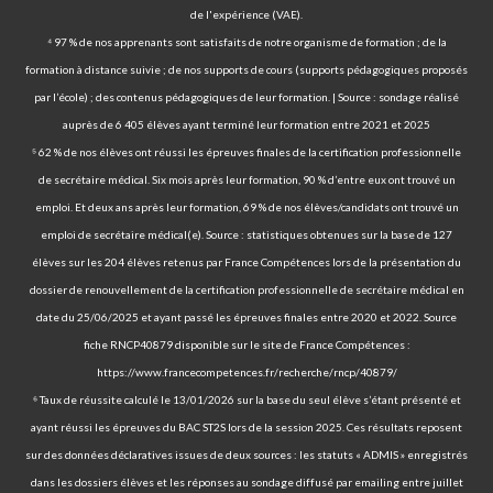
de l'expérience (VAE).
⁴ 97 % de nos apprenants sont satisfaits de notre organisme de formation ; de la
formation à distance suivie ; de nos supports de cours (supports pédagogiques proposés
par l’école) ; des contenus pédagogiques de leur formation. | Source : sondage réalisé
auprès de 6 405 élèves ayant terminé leur formation entre 2021 et 2025
⁵ 62 % de nos élèves ont réussi les épreuves finales de la certification professionnelle
de secrétaire médical. Six mois après leur formation, 90 % d’entre eux ont trouvé un
emploi. Et deux ans après leur formation, 69 % de nos élèves/candidats ont trouvé un
emploi de secrétaire médical(e). Source : statistiques obtenues sur la base de 127
élèves sur les 204 élèves retenus par France Compétences lors de la présentation du
dossier de renouvellement de la certification professionnelle de secrétaire médical en
date du 25/06/2025 et ayant passé les épreuves finales entre 2020 et 2022. Source
fiche RNCP40879 disponible sur le site de France Compétences :
https://www.francecompetences.fr/recherche/rncp/40879/
⁶ Taux de réussite calculé le 13/01/2026 sur la base du seul élève s’étant présenté et
ayant réussi les épreuves du BAC ST2S lors de la session 2025. Ces résultats reposent
sur des données déclaratives issues de deux sources : les statuts « ADMIS » enregistrés
dans les dossiers élèves et les réponses au sondage diffusé par emailing entre juillet