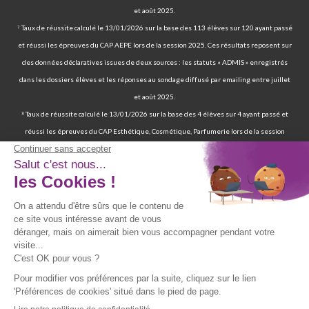
et août 2025.
⁷ Taux de réussite calculé le 13/01/2026 sur la base des 113 élèves sur 120 ayant passé
et réussi les épreuves du CAP AEPE lors de la session 2025. Ces résultats reposent sur
des données déclaratives issues de deux sources : les statuts « ADMIS » enregistrés
dans les dossiers élèves et les réponses au sondage diffusé par emailing entre juillet
et août 2025.
⁸ Taux de réussite calculé le 13/01/2026 sur la base des 4 élèves sur 4 ayant passé et
réussi les épreuves du CAP Esthétique, Cosmétique, Parfumerie lors de la session
2025. Ces résultats reposent sur des données déclaratives issues de deux sources : les
statuts « ADMIS » enregistrés dans les dossiers élèves et les réponses au sondage
diffusé par emailing entre juillet et août 2025.
⁹ 70 % de nos élèves ont d’ailleurs réussi les épreuves finales de la certification
professionnelle d’auxiliaire de vie. | 97 % de nos élèves ont trouvé un emploi six mois
après avoir terminé leur formation certifiante d’auxiliaire de vie. | Deux ans après leur
formation, 90 % d'entre eux ont trouvé un emploi d’auxiliaire de vie. Source : statistiques
obtenues sur la base de 117 élèves sur les 167 élèves retenus par France Compétences
lors de la présentation du dossier de renouvellement de la certification professionnelle
d’auxiliaire de vie en date du 19/07/024 et ayant passé les épreuves finales entre 2019