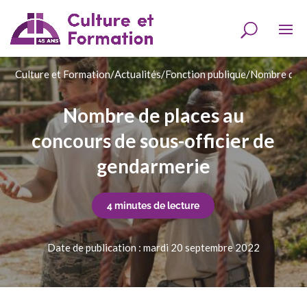
Culture et Formation
/
Actualités
/
Fonction publique
/
Nombre de p
Nombre de places au
concours de sous-officier de
gendarmerie
4 minutes de lecture
Date de publication : mardi 20 septembre 2022