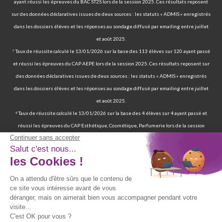
ayant réussi les épreuves du BAC ST2S lors de la session 2025. Ces résultats reposent
sur des données déclaratives issues de deux sources : les statuts « ADMIS » enregistrés
dans les dossiers élèves et les réponses au sondage diffusé par emailing entre juillet
et août 2025.
⁷ Taux de réussite calculé le 13/01/2026 sur la base des 113 élèves sur 120 ayant passé
et réussi les épreuves du CAP AEPE lors de la session 2025. Ces résultats reposent sur
des données déclaratives issues de deux sources : les statuts « ADMIS » enregistrés
dans les dossiers élèves et les réponses au sondage diffusé par emailing entre juillet
et août 2025.
⁸ Taux de réussite calculé le 13/01/2026 sur la base des 4 élèves sur 4 ayant passé et
réussi les épreuves du CAP Esthétique, Cosmétique, Parfumerie lors de la session
2025. Ces résultats reposent sur des données déclaratives issues de deux sources : les
statuts « ADMIS » enregistrés dans les dossiers élèves et les réponses au sondage
diffusé par emailing entre juillet et août 2025.
⁹ 70 % de nos élèves ont d’ailleurs réussi les épreuves finales de la certification
professionnelle d’auxiliaire de vie. | 97 % de nos élèves ont trouvé un emploi six mois
après avoir terminé leur formation certifiante d’auxiliaire de vie. | Deux ans après leur
formation, 90 % d'entre eux ont trouvé un emploi d’auxiliaire de vie. Source : statistiques