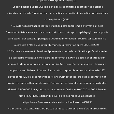
applicable à compter du 02/04/26.
³ La certification qualité Qualiopi a été délivrée au titre des catégories d’actions
suivantes : actions de formation continue ; actions permettant une validation des acquis
de l'expérience (VAE).
⁴ 97 % de nos apprenants sont satisfaits de notre organisme de formation ; de la
formation à distance suivie ; de nos supports de cours (supports pédagogiques proposés
par l’école) ; des contenus pédagogiques de leur formation. | Source : sondage réalisé
auprès de 6 405 élèves ayant terminé leur formation entre 2021 et 2025
⁵ 62 % de nos élèves ont réussi les épreuves finales de la certification professionnelle
de secrétaire médical. Six mois après leur formation, 90 % d’entre eux ont trouvé un
emploi. Et deux ans après leur formation, 69 % de nos élèves/candidats ont trouvé un
emploi de secrétaire médical(e). Source : statistiques obtenues sur la base de 127
élèves sur les 204 élèves retenus par France Compétences lors de la présentation du
dossier de renouvellement de la certification professionnelle de secrétaire médical en
date du 25/06/2025 et ayant passé les épreuves finales entre 2020 et 2022. Source
fiche RNCP40879 disponible sur le site de France Compétences :
https://www.francecompetences.fr/recherche/rncp/40879/
⁶ Taux de réussite calculé le 13/01/2026 sur la base du seul élève s’étant présenté et