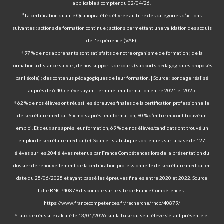
applicable à compter du 02/04/26.
³ La certification qualité Qualiopi a été délivrée au titre des catégories d’actions
suivantes : actions de formation continue ; actions permettant une validation des acquis
de l'expérience (VAE).
⁴ 97 % de nos apprenants sont satisfaits de notre organisme de formation ; de la
formation à distance suivie ; de nos supports de cours (supports pédagogiques proposés
par l’école) ; des contenus pédagogiques de leur formation. | Source : sondage réalisé
auprès de 6 405 élèves ayant terminé leur formation entre 2021 et 2025
⁵ 62 % de nos élèves ont réussi les épreuves finales de la certification professionnelle
de secrétaire médical. Six mois après leur formation, 90 % d’entre eux ont trouvé un
emploi. Et deux ans après leur formation, 69 % de nos élèves/candidats ont trouvé un
emploi de secrétaire médical(e). Source : statistiques obtenues sur la base de 127
élèves sur les 204 élèves retenus par France Compétences lors de la présentation du
dossier de renouvellement de la certification professionnelle de secrétaire médical en
date du 25/06/2025 et ayant passé les épreuves finales entre 2020 et 2022. Source
fiche RNCP40879 disponible sur le site de France Compétences :
https://www.francecompetences.fr/recherche/rncp/40879/
⁶ Taux de réussite calculé le 13/01/2026 sur la base du seul élève s’étant présenté et