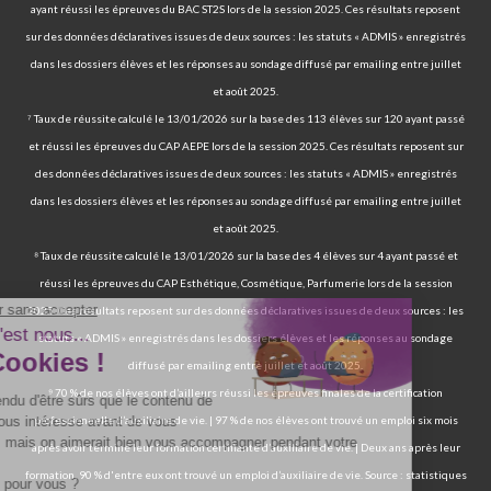
ayant réussi les épreuves du BAC ST2S lors de la session 2025. Ces résultats reposent
sur des données déclaratives issues de deux sources : les statuts « ADMIS » enregistrés
dans les dossiers élèves et les réponses au sondage diffusé par emailing entre juillet
et août 2025.
⁷ Taux de réussite calculé le 13/01/2026 sur la base des 113 élèves sur 120 ayant passé
et réussi les épreuves du CAP AEPE lors de la session 2025. Ces résultats reposent sur
des données déclaratives issues de deux sources : les statuts « ADMIS » enregistrés
dans les dossiers élèves et les réponses au sondage diffusé par emailing entre juillet
et août 2025.
⁸ Taux de réussite calculé le 13/01/2026 sur la base des 4 élèves sur 4 ayant passé et
réussi les épreuves du CAP Esthétique, Cosmétique, Parfumerie lors de la session
2025. Ces résultats reposent sur des données déclaratives issues de deux sources : les
statuts « ADMIS » enregistrés dans les dossiers élèves et les réponses au sondage
diffusé par emailing entre juillet et août 2025.
⁹ 70 % de nos élèves ont d’ailleurs réussi les épreuves finales de la certification
professionnelle d’auxiliaire de vie. | 97 % de nos élèves ont trouvé un emploi six mois
après avoir terminé leur formation certifiante d’auxiliaire de vie. | Deux ans après leur
formation, 90 % d'entre eux ont trouvé un emploi d’auxiliaire de vie. Source : statistiques