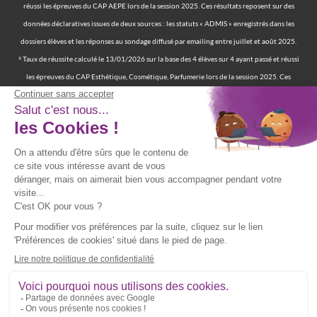
réussi les épreuves du CAP AEPE lors de la session 2025. Ces résultats reposent sur des
données déclaratives issues de deux sources : les statuts « ADMIS » enregistrés dans les
dossiers élèves et les réponses au sondage diffusé par emailing entre juillet et août 2025.
⁸ Taux de réussite calculé le 13/01/2026 sur la base des 4 élèves sur 4 ayant passé et réussi
les épreuves du CAP Esthétique, Cosmétique, Parfumerie lors de la session 2025. Ces
résultats reposent sur des données déclaratives issues de deux sources : les statuts «
ADMIS » enregistrés dans les dossiers élèves et les réponses au sondage diffusé par emailing
entre juillet et août 2025.
⁹ 70 % de nos élèves ont d’ailleurs réussi les épreuves finales de la certification
professionnelle d’auxiliaire de vie. | 97 % de nos élèves ont trouvé un emploi six mois après
avoir terminé leur formation certifiante d’auxiliaire de vie. | Deux ans après leur formation,
90 % d'entre eux ont trouvé un emploi d’auxiliaire de vie. Source : statistiques obtenues
sur la base de 117 élèves sur les 167 élèves retenus par France Compétences lors de la
présentation du dossier de renouvellement de la certification professionnelle d’auxiliaire
de vie en date du 19/07/024 et ayant passé les épreuves finales entre 2019 et 2021. Source
fiche RNCP39387 disponible sur le site de France Compétences :
https://www.francecompetences.fr/recherche/rncp/39387/
**Vous pouvez être recontacté(e) par téléphone, par mail ou par courrier par l’école.