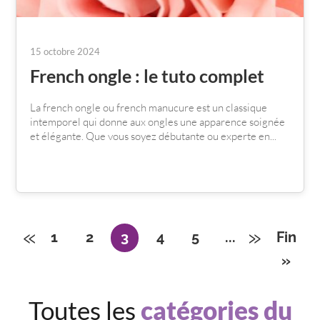
15 octobre 2024
French ongle : le tuto complet
La french ongle ou french manucure est un classique
intemporel qui donne aux ongles une apparence soignée
et élégante. Que vous soyez débutante ou experte en...
«
»
1
2
3
4
5
...
Fin
»
Toutes les
catégories du