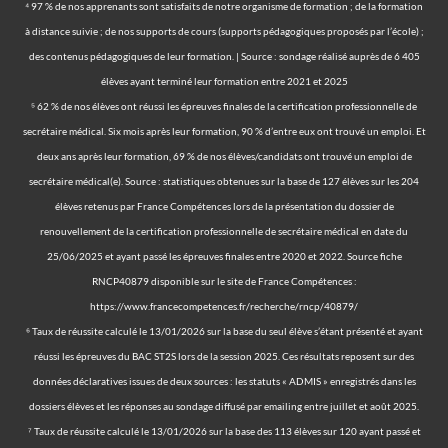
⁴ 97 % de nos apprenants sont satisfaits de notre organisme de formation ; de la formation
à distance suivie ; de nos supports de cours (supports pédagogiques proposés par l’école) ;
des contenus pédagogiques de leur formation. | Source : sondage réalisé auprès de 6 405
élèves ayant terminé leur formation entre 2021 et 2025
⁵ 62 % de nos élèves ont réussi les épreuves finales de la certification professionnelle de
secrétaire médical. Six mois après leur formation, 90 % d’entre eux ont trouvé un emploi. Et
deux ans après leur formation, 69 % de nos élèves/candidats ont trouvé un emploi de
secrétaire médical(e). Source : statistiques obtenues sur la base de 127 élèves sur les 204
élèves retenus par France Compétences lors de la présentation du dossier de
renouvellement de la certification professionnelle de secrétaire médical en date du
25/06/2025 et ayant passé les épreuves finales entre 2020 et 2022. Source fiche
RNCP40879 disponible sur le site de France Compétences :
https://www.francecompetences.fr/recherche/rncp/40879/
⁶ Taux de réussite calculé le 13/01/2026 sur la base du seul élève s’étant présenté et ayant
réussi les épreuves du BAC ST2S lors de la session 2025. Ces résultats reposent sur des
données déclaratives issues de deux sources : les statuts « ADMIS » enregistrés dans les
dossiers élèves et les réponses au sondage diffusé par emailing entre juillet et août 2025.
⁷ Taux de réussite calculé le 13/01/2026 sur la base des 113 élèves sur 120 ayant passé et