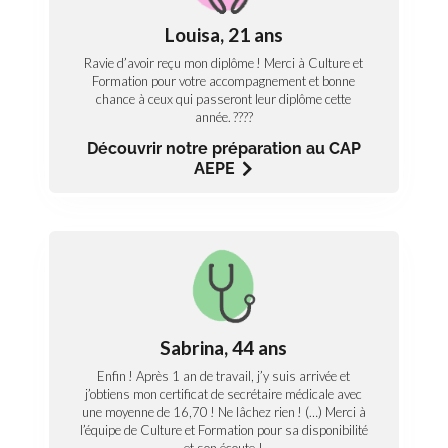
Ravie d’avoir reçu mon diplôme ! Merci à Culture et
Louisa, 21 ans
Formation pour votre accompagnement et bonne
chance à ceux qui passeront leur diplôme cette
Ravie d’avoir reçu mon diplôme ! Merci à Culture et
année. ????
Formation pour votre accompagnement et bonne
chance à ceux qui passeront leur diplôme cette
Découvrez notre préparation au CAP AEPE
année. ????
Découvrir notre préparation au CAP
AEPE
Paramédical
L’avis de Sabrina, formation de secrétaire
médicale
Sabrina, 44 ans
Enfin ! Après 1 an de travail, j’y suis arrivée et
j’obtiens mon certificat de secrétaire médicale avec
Enfin ! Après 1 an de travail, j’y suis arrivée et
une moyenne de 16,70 ! Ne lâchez rien ! Prenez le
j’obtiens mon certificat de secrétaire médicale avec
temps qu’il vous faut et soyez disponible ! Merci à
l’équipe Culture et Formation pour sa disponibilité et
une moyenne de 16,70 ! Ne lâchez rien ! (…) Merci à
son écoute ! Un joyeux Noël en perspective ????
l’équipe de Culture et Formation pour sa disponibilité
Découvrez notre formation de secrétaire
et son écoute !