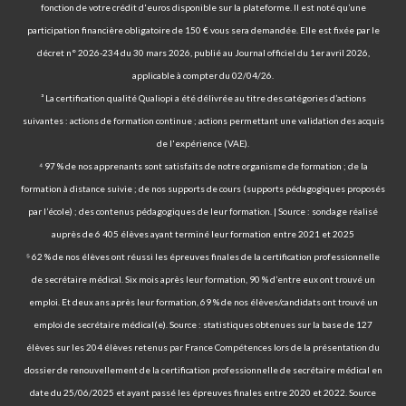
fonction de votre crédit d'euros disponible sur la plateforme. Il est noté qu’une
participation financière obligatoire de 150 € vous sera demandée. Elle est fixée par le
décret n° 2026-234 du 30 mars 2026, publié au Journal officiel du 1er avril 2026,
applicable à compter du 02/04/26.
³ La certification qualité Qualiopi a été délivrée au titre des catégories d’actions
suivantes : actions de formation continue ; actions permettant une validation des acquis
de l'expérience (VAE).
⁴ 97 % de nos apprenants sont satisfaits de notre organisme de formation ; de la
formation à distance suivie ; de nos supports de cours (supports pédagogiques proposés
par l’école) ; des contenus pédagogiques de leur formation. | Source : sondage réalisé
auprès de 6 405 élèves ayant terminé leur formation entre 2021 et 2025
⁵ 62 % de nos élèves ont réussi les épreuves finales de la certification professionnelle
de secrétaire médical. Six mois après leur formation, 90 % d’entre eux ont trouvé un
emploi. Et deux ans après leur formation, 69 % de nos élèves/candidats ont trouvé un
emploi de secrétaire médical(e). Source : statistiques obtenues sur la base de 127
élèves sur les 204 élèves retenus par France Compétences lors de la présentation du
dossier de renouvellement de la certification professionnelle de secrétaire médical en
date du 25/06/2025 et ayant passé les épreuves finales entre 2020 et 2022. Source