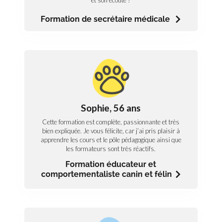
médicale
Formation de secrétaire médicale
Animalier
L’avis de Sophie, formation éducateur et
comportementaliste canin et félin
Sophie, 56 ans
Cette formation est complète, passionnante et très
bien expliquée. Je vous félicite, car j’ai pris plaisir à
Cette formation est complète, passionnante et très
apprendre les cours et le pôle pédagogique ainsi que
bien expliquée. Je vous félicite, car j’ai pris plaisir à
les formateurs sont très réactifs.
apprendre les cours et le pôle pédagogique ainsi que
les formateurs sont très réactifs.
Découvrez notre formation éducateur et
comportementaliste canin et félin
Formation éducateur et
comportementaliste canin et félin