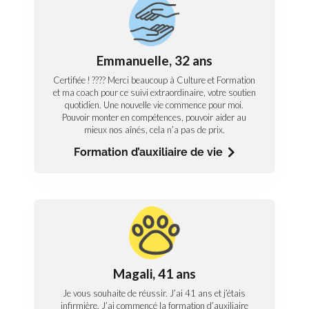
Social
L’avis d’Emmanuelle, formation d’auxiliaire de
vie
Emmanuelle, 32 ans
Certifiée ! ???? Merci beaucoup à Culture et
Formation et ma coach pour ce suivi extraordinaire,
Certifiée ! ???? Merci beaucoup à Culture et Formation
votre soutien quotidien. Une nouvelle vie commence
et ma coach pour ce suivi extraordinaire, votre soutien
pour moi. Pouvoir monter en compétences, pouvoir
aider au mieux nos aînés, cela n’a pas de prix.
quotidien. Une nouvelle vie commence pour moi.
Pouvoir monter en compétences, pouvoir aider au
mieux nos aînés, cela n’a pas de prix.
Découvrez notre formation d’auxiliaire de vie
(certification professionnelle)
Formation d’auxiliaire de vie
Animalier
L’avis de Magali, formation auxiliaire
vétérinaire
Magali, 41 ans
Je vous souhaite de réussir. J’ai 41 ans et j’étais
Je vous souhaite de réussir. J’ai 41 ans et j’étais
infirmière. J’ai commencé la formation d’auxiliaire
vétérinaire il y a un an et je suis maintenant
infirmière. J’ai commencé la formation d’auxiliaire