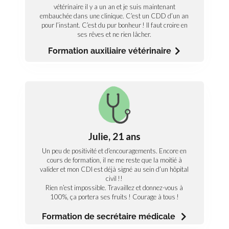
embauchée dans une clinique. C’est un CDD d’un an
vétérinaire il y a un an et je suis maintenant
pour l’instant. C’est du pur bonheur ! Il faut croire en
embauchée dans une clinique. C’est un CDD d’un an
ses rêves et ne rien lâcher.
pour l’instant. C’est du pur bonheur ! Il faut croire en
ses rêves et ne rien lâcher.
Découvrez notre formation auxiliaire
vétérinaire
Formation auxiliaire vétérinaire
Paramédical
L’avis de Julie, formation de secrétaire
médicale
Julie, 21 ans
Un peu de positivité et d’encouragements. Encore en
Un peu de positivité et d’encouragements. Encore en
cours de formation, il ne me reste que la moitié à
valider et mon CDI est déjà signé au sein d’un hôpital
cours de formation, il ne me reste que la moitié à
civil !!
valider et mon CDI est déjà signé au sein d’un hôpital
Rien n’est impossible. Travaillez et donnez-vous à
civil !!
100%, ça portera ses fruits ! Courage à tous !
Rien n’est impossible. Travaillez et donnez-vous à
Découvrez notre formation de secrétaire
100%, ça portera ses fruits ! Courage à tous !
médicale
Formation de secrétaire médicale