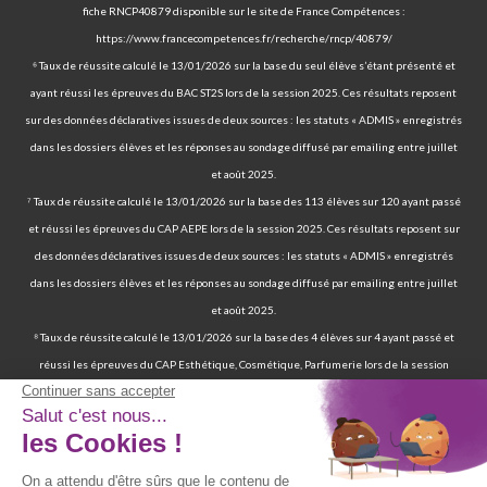
fiche RNCP40879 disponible sur le site de France Compétences :
https://www.francecompetences.fr/recherche/rncp/40879/
⁶ Taux de réussite calculé le 13/01/2026 sur la base du seul élève s’étant présenté et
ayant réussi les épreuves du BAC ST2S lors de la session 2025. Ces résultats reposent
sur des données déclaratives issues de deux sources : les statuts « ADMIS » enregistrés
dans les dossiers élèves et les réponses au sondage diffusé par emailing entre juillet
et août 2025.
⁷ Taux de réussite calculé le 13/01/2026 sur la base des 113 élèves sur 120 ayant passé
et réussi les épreuves du CAP AEPE lors de la session 2025. Ces résultats reposent sur
des données déclaratives issues de deux sources : les statuts « ADMIS » enregistrés
dans les dossiers élèves et les réponses au sondage diffusé par emailing entre juillet
et août 2025.
⁸ Taux de réussite calculé le 13/01/2026 sur la base des 4 élèves sur 4 ayant passé et
réussi les épreuves du CAP Esthétique, Cosmétique, Parfumerie lors de la session
2025. Ces résultats reposent sur des données déclaratives issues de deux sources : les
statuts « ADMIS » enregistrés dans les dossiers élèves et les réponses au sondage
diffusé par emailing entre juillet et août 2025.
⁹ 70 % de nos élèves ont d’ailleurs réussi les épreuves finales de la certification